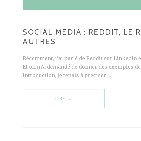
SOCIAL MEDIA : REDDIT, LE
AUTRES
Récemment, j’ai parlé de Reddit sur LinkedIn e
Et on m’a demandé de donner des exemples de s
introduction, je tenais à préciser …
LIRE
S
→
O
C
I
A