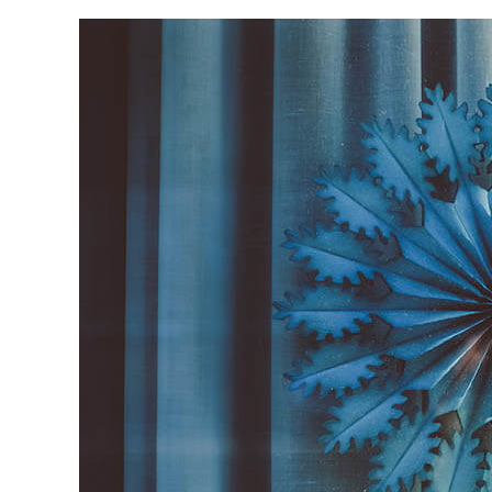
L
M
E
D
I
A
:
R
E
D
D
I
T
,
L
E
R