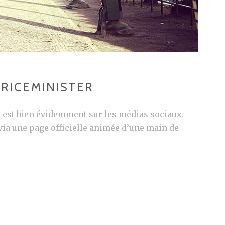
PRICEMINISTER
e, est bien évidemment sur les médias sociaux.
ia une page officielle animée d’une main de