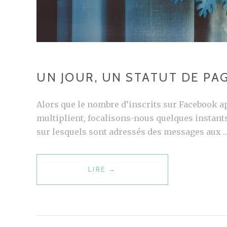
É
S
E
A
U
P
UN JOUR, UN STATUT DE PA
A
S
Alors que le nombre d’inscrits sur Facebook ap
C
multiplient, focalisons-nous quelques instants
O
sur lesquels sont adressés des messages aux 
M
M
LIRE
U
→
E
N
L
J
E
O
S
U
A