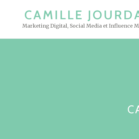
S
CAMILLE JOURD
k
i
Marketing Digital, Social Media et Influence 
p
t
o
c
o
n
t
e
n
t
C