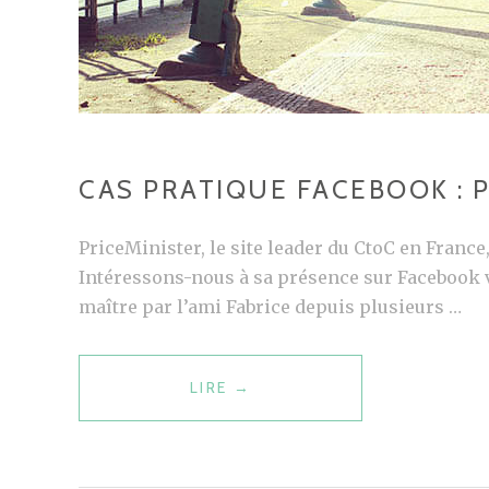
F
A
N
F
A
C
E
CAS PRATIQUE FACEBOOK : 
B
O
PriceMinister, le site leader du CtoC en Franc
O
Intéressons-nous à sa présence sur Facebook v
K
maître par l’ami Fabrice depuis plusieurs …
…
B
LIRE
C
→
R
A
E
S
F
P