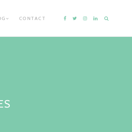
OG
E
CONTACT
X
P
A
N
D
C
H
I
L
D
M
E
N
U
ES