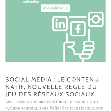
N
D
O
G
U
E
V
T
E
,
L
R
L
O
E
I
S
E
R
T
È
R
G
SOCIAL MEDIA : LE CONTENU
E
L
NATIF, NOUVELLE RÈGLE DU
P
E
JEU DES RÉSEAUX SOCIAUX
O
S
R
D
Les réseaux sociaux continuent d’évoluer à un
T
U
rythme soutenu, sous l’effet des transformations