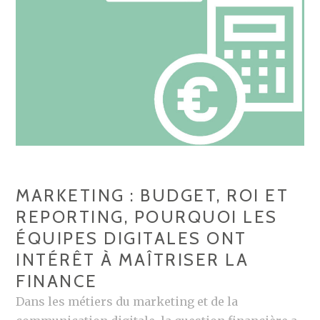
P
U
R
,
È
L
S
E
L
S
A
E
C
O
H
…
U
T
MARKETING : BUDGET, ROI ET
E
REPORTING, POURQUOI LES
D
ÉQUIPES DIGITALES ONT
U
INTÉRÊT À MAÎTRISER LA
R
E
FINANCE
A
Dans les métiers du marketing et de la
C