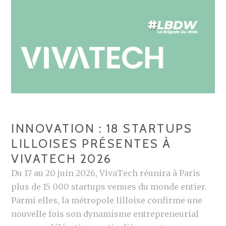
T
I
N
G
:
B
E
R
E
INNOVATION : 18 STARTUPS
A
LILLOISES PRÉSENTES À
L
VIVATECH 2026
,
U
Du 17 au 20 juin 2026, VivaTech réunira à Paris
N
plus de 15 000 startups venues du monde entier.
E
Parmi elles, la métropole lilloise confirme une
B
nouvelle fois son dynamisme entrepreneurial
E