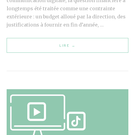
communication digitale, la question financière a
H
longtemps été traitée comme une contrainte
S
extérieure : un budget alloué par la direction, des
U
justifications à fournir en fin d’année, …
R
L
LIRE
M
→
I
A
N
R
K
K
E
E
D
T
I
I
N
N
,
G
L
:
E
B
S
U