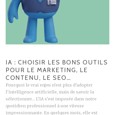
T
U
A
R
R
L
T
E
U
S
P
M
S
A
L
R
I
Q
IA : CHOISIR LES BONS OUTILS
L
U
POUR LE MARKETING, LE
L
E
CONTENU, LE SEO…
O
S
I
Pourquoi le vrai enjeu n’est plus d’adopter
S
l’intelligence artificielle, mais de savoir la
E
sélectionner… L’IA s’est imposée dans notre
S
quotidien professionnel à une vitesse
P
impressionnante. En quelques mois, elle est