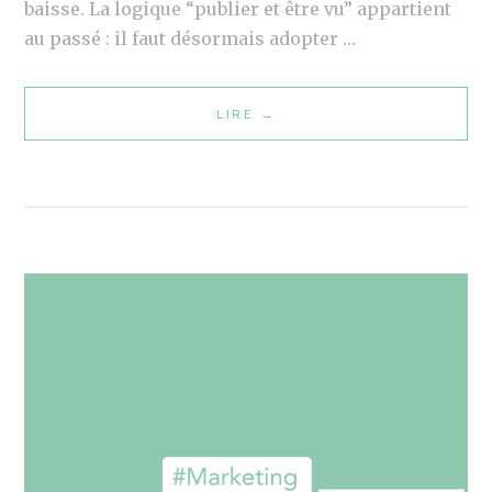
A
baisse. La logique “publier et être vu” appartient
R
au passé : il faut désormais adopter …
K
E
LIRE
S
→
T
O
I
C
N
I
G
A
,
L
L
M
E
E
C
D
O
I
N
A
T
:
E
A
N