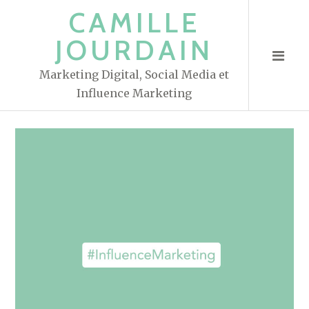
S
CAMILLE
k
JOURDAIN
i
p
Marketing Digital, Social Media et
t
Influence Marketing
o
c
o
n
t
e
n
t