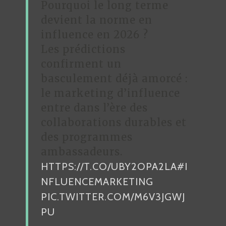
Pourquoi le long terme
devient la norme en
influence en 2026 ?
Les prédictions
confirment un
basculement déjà amorcé :
le marketing d’influence
entre dans l’ère des
collaborations durables et
des programmes
ambassadeurs.
HTTPS://T.CO/UBY2OPA2LA
#I
NFLUENCEMARKETING
PIC.TWITTER.COM/M6V3JGWJ
PU