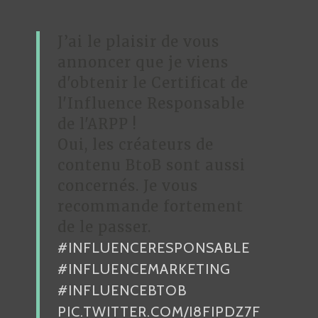
J’ai le plaisir de vous
annoncer que je viens
d'obtenir le Certificat de
l'Influence Responsable
de l'ARPP !
Oui, les créateurs de
contenu BtoB sont aussi
concernés. Je vous
recommande fortement
de le passer.
#INFLUENCERESPONSABLE
#INFLUENCEMARKETING
#INFLUENCEBTOB
PIC.TWITTER.COM/I8FIPDZ7F