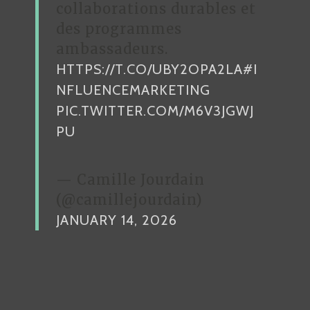
collaborations durables et
des programmes
ambassadeurs.
HTTPS://T.CO/UBY2OPA2LA
#I
NFLUENCEMARKETING
PIC.TWITTER.COM/M6V3JGWJ
PU
— Camille Jourdain
(@camillejourdain)
JANUARY 14, 2026