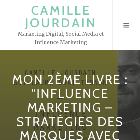
S
CAMILLE
k
JOURDAIN
i
p
Marketing Digital, Social Media et
t
Influence Marketing
o
c
o
n
MON 2ÈME LIVRE :
t
e
“INFLUENCE
n
MARKETING –
t
STRATÉGIES DES
MARQUES AVEC