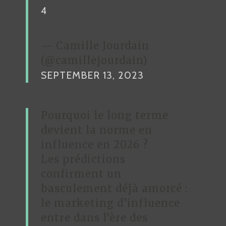
4
— Camille Jourdain
(@camillejourdain)
SEPTEMBER 13, 2023
Pourquoi le long terme
devient la norme en
influence en 2026 ?
Les prédictions
confirment un
basculement déjà amorcé :
le marketing d’influence
entre dans l’ère des