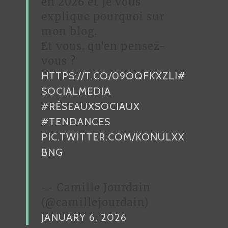
en 2026 et je vous
explique pourquoi sur
mon blog.
Et vous, qu'en pensez-
vous ?
HTTPS://T.CO/09OQFKXZLI
#
SOCIALMEDIA
#RÉSEAUXSOCIAUX
#TENDANCES
PIC.TWITTER.COM/KONULXX
BNG
— Camille Jourdain
(@camillejourdain)
JANUARY 6, 2026