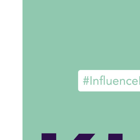
B
U
D
G
E
T
,
R
O
I
E
T
R
E
P
O