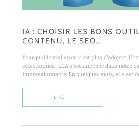
IA : CHOISIR LES BONS OUT
CONTENU, LE SEO…
Pourquoi le vrai enjeu n’est plus d’adopter l’int
sélectionner… L’IA s’est imposée dans notre q
impressionnante. En quelques mois, elle est de
LIRE
I
→
A
:
C
H