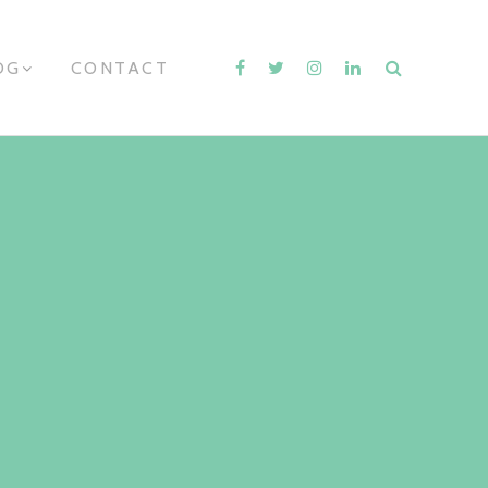
OG
E
CONTACT
X
P
A
N
D
C
H
I
L
D
M
E
N
U