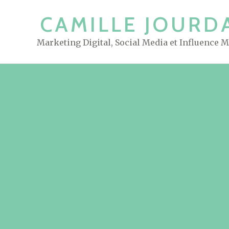
S
CAMILLE JOURD
k
i
Marketing Digital, Social Media et Influence 
p
t
o
c
o
n
t
e
n
t