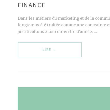
FINANCE
L
E
Dans les métiers du marketing et de la communi
C
longtemps été traitée comme une contrainte ext
O
justifications à fournir en fin d’année, …
N
T
E
LIRE
M
→
N
A
U
R
,
K
L
E
E
T
S
I
E
N
O
G
…
: