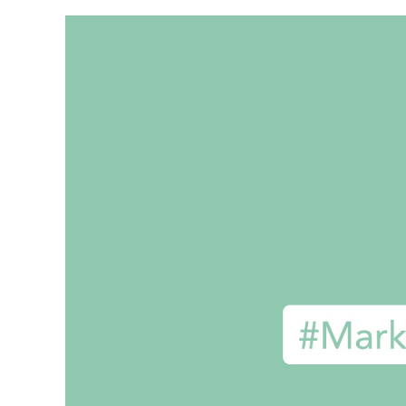
O
I
S
I
R
L
E
S
B
O
N
S
O
U
T
I
L