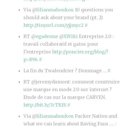
I
Via @
lilianmahoukou
10 questions you
E
should ask about your brand (pt. 2)
N
http://tinyurl.com/yjjmyc2
#
S
RT @
egadenne
@
XWiki
Entreprise 2.0 :
”
travail collaboratif et gains pour
l’entreprise
http://poncier.org/blog/?
p=896
#
La fin du Twalendrier ? Dommage …
#
RT @jeremydumont: comment construire
une marque en mode 2.0 sur internet ?
Etude de cas sur la marque CARVEN.
http://bit.ly/7cTKfS
#
Via @
lilianmahoukou
Packer Nation and
what we can learn about Raving Fans …. :