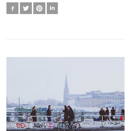
I
Facebook
Twitter
Pinterest
LinkedIn
L
L
E
–
T
W
E
E
T
S
,
B
O
O
K