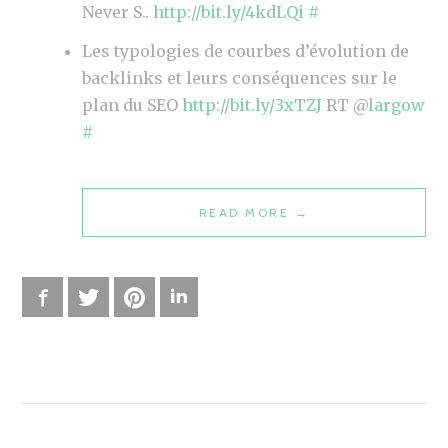
Never S..
http://bit.ly/4kdLQi
#
Les typologies de courbes d’évolution de
backlinks et leurs conséquences sur le
plan du SEO
http://bit.ly/3xTZJ
RT @
largow
#
READ MORE
“
→
V
E
I
Facebook
Twitter
Pinterest
LinkedIn
L
L
E
–
T