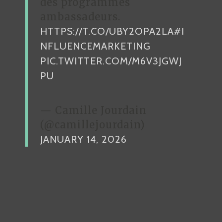
des programmes
ambassadeurs.
HTTPS://T.CO/UBY2OPA2LA
#I
NFLUENCEMARKETING
PIC.TWITTER.COM/M6V3JGWJ
PU
— Camille Jourdain
(@camillejourdain)
JANUARY 14, 2026