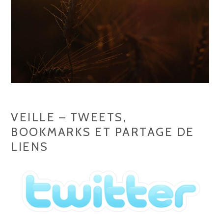
E
T
S
,
B
O
O
K
VEILLE – TWEETS,
M
BOOKMARKS ET PARTAGE DE
A
LIENS
R
K
S
E
T
P