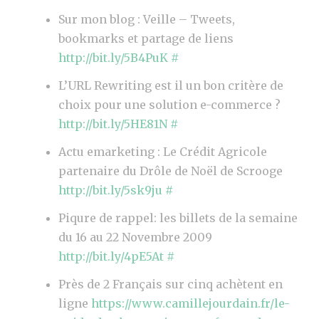
A
Sur mon blog : Veille – Tweets,
R
bookmarks et partage de liens
T
http://bit.ly/5B4PuK
#
A
G
L’URL Rewriting est il un bon critère de
E
choix pour une solution e-commerce ?
D
http://bit.ly/5HE81N
#
E
Actu emarketing : Le Crédit Agricole
L
partenaire du Drôle de Noël de Scrooge
I
http://bit.ly/5sk9ju
#
E
Piqure de rappel: les billets de la semaine
N
du 16 au 22 Novembre 2009
S
http://bit.ly/4pE5At
#
Près de 2 Français sur cinq achètent en
ligne
https://www.camillejourdain.fr/le-