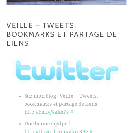
M
A
R
VEILLE – TWEETS,
K
BOOKMARKS ET PARTAGE DE
S
LIENS
E
T
P
A
R
T
A
Sur mon blog : Veille – Tweets,
G
bookmarks et partage de liens
E
http://bit.ly/4aXePs
#
D
Une bonne équipe !
E
http://tinyurl.com/ykrr89g
#
L