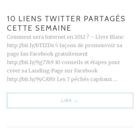
E
R
R
:
10 LIENS TWITTER PARTAGÉS
V
C
CETTE SEMAINE
I
L
E
A
Comment sera Internet en 2012 ? – Livre Blanc
W
S
http://bit.ly/bTlZDs 5 façons de promouvoir sa
#
S
page fan Facebook gratuitement
1
E
http://bit.ly/9g7769 10 conseils et étapes pour
M
créer sa Landing-Page sur Facebook
E
http://bit.ly/9yCAWr Les 7 péchés capitaux …
N
T
LIRE
1
→
E
0
T
L
C
I
H
E
O