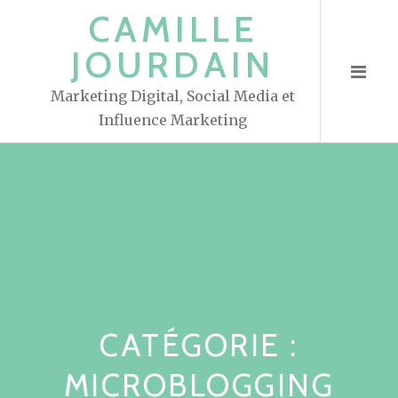
S
CAMILLE
k
JOURDAIN
i
p
Marketing Digital, Social Media et
t
Influence Marketing
o
c
o
n
t
e
n
t
CATÉGORIE :
MICROBLOGGING