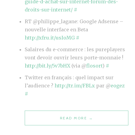
guide-d-achat-sur-internet-forum-des-
droits-sur-internet/
#
RT @philippe_lagane: Google Adsense –
nouvelle interface en Beta
http://xfru.it/usIoMG
#
Salaires du e-commerce : les pureplayers
vont devoir ouvrir leurs porte-monnaie !
http://bit.ly/5v7bHX
(via @
flosort
)
#
Twitter en français : quel impact sur
l’audience ?
http://tr.im/FBLx
par @
eogez
#
READ MORE
“
→
V
E