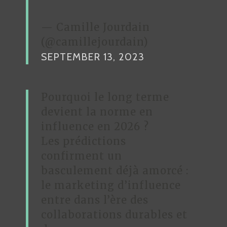
— Camille Jourdain
(@camillejourdain)
SEPTEMBER 13, 2023
Pourquoi le long terme
devient la norme en
influence en 2026 ?
Les prédictions
confirment un
basculement déjà amorcé :
le marketing d’influence
entre dans l’ère des
collaborations durables et