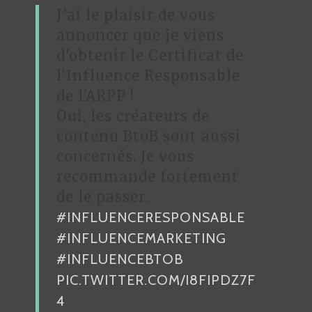
J’ai le plaisir de vous
annoncer que je viens
d'obtenir le Certificat de
l'Influence Responsable
de l'ARPP !
Oui, les créateurs de
contenu BtoB sont aussi
concernés. Je vous
recommande fortement
de le passer.
#INFLUENCERESPONSABLE
#INFLUENCEMARKETING
#INFLUENCEBTOB
PIC.TWITTER.COM/I8FIPDZ7F
4