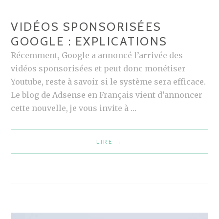
A
VIDÉOS SPONSORISÉES
V
E
GOOGLE : EXPLICATIONS
,
Récemment, Google a annoncé l’arrivée des
P
vidéos sponsorisées et peut donc monétiser
O
Youtube, reste à savoir si le système sera efficace.
I
Le blog de Adsense en Français vient d’annoncer
N
cette nouvelle, je vous invite à …
T
S
LIRE
V
→
P
I
O
D
S
É
I
O
T
S
I