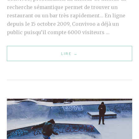
E
recherche sémantique permet de trouver un
:
restaurant ou un bar très rapidement… En ligne
E
depuis le 15 octobre 2009, Convivoo a déjà un
X
public puisqu’il compte 6000 visiteurs …
P
L
LIRE
C
→
I
O
C
N
A
V
T
I
I
V
O
O
N
O
S
–
N
O