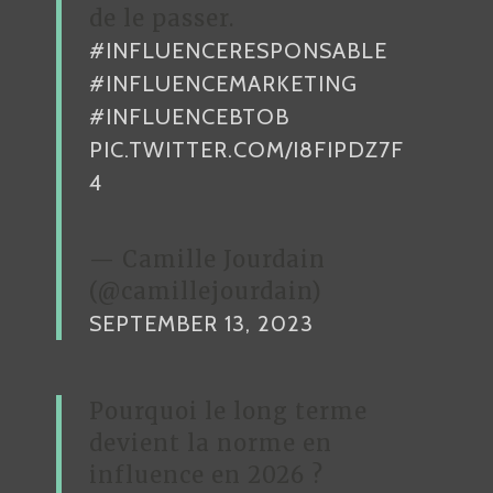
de le passer.
#INFLUENCERESPONSABLE
#INFLUENCEMARKETING
#INFLUENCEBTOB
PIC.TWITTER.COM/I8FIPDZ7F
4
— Camille Jourdain
(@camillejourdain)
SEPTEMBER 13, 2023
Pourquoi le long terme
devient la norme en
influence en 2026 ?