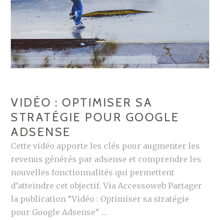
U
V
E
A
U
M
O
VIDÉO : OPTIMISER SA
T
STRATÉGIE POUR GOOGLE
E
ADSENSE
U
R
Cette vidéo apporte les clés pour augmenter les
D
revenus générés par adsense et comprendre les
E
nouvelles fonctionnalités qui permettent
R
d’atteindre cet objectif. Via Accessoweb Partager
E
la publication “Vidéo : Optimiser sa stratégie
C
pour Google Adsense” …