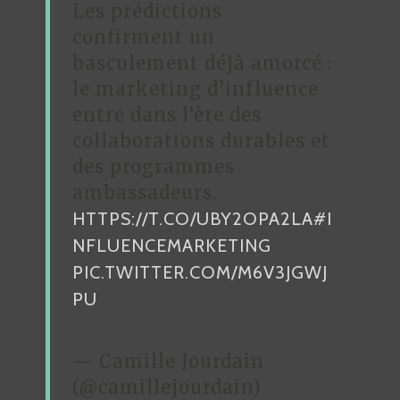
Les prédictions
confirment un
basculement déjà amorcé :
le marketing d’influence
entre dans l’ère des
collaborations durables et
des programmes
ambassadeurs.
HTTPS://T.CO/UBY2OPA2LA
#I
NFLUENCEMARKETING
PIC.TWITTER.COM/M6V3JGWJ
PU
— Camille Jourdain
(@camillejourdain)