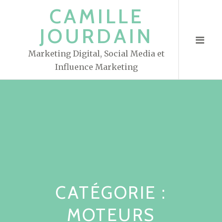
S
CAMILLE
k
JOURDAIN
i
p
Marketing Digital, Social Media et
t
Influence Marketing
o
c
o
n
t
e
n
t
CATÉGORIE :
MOTEURS