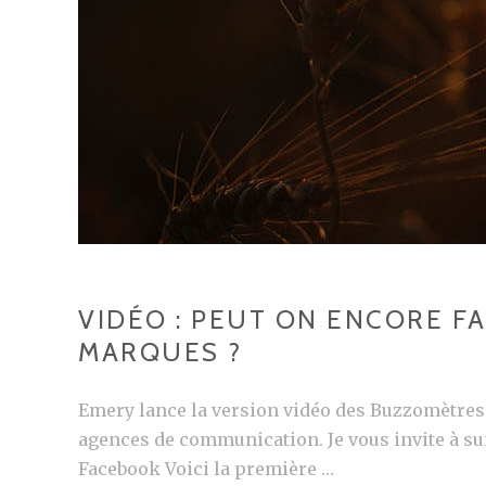
VIDÉO : PEUT ON ENCORE F
MARQUES ?
Emery lance la version vidéo des Buzzomètres
agences de communication. Je vous invite à sui
Facebook Voici la première …