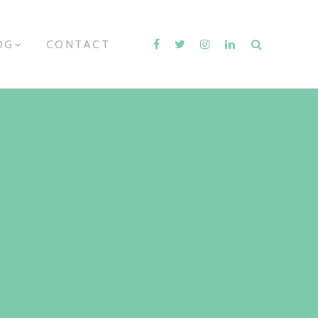
OG
E
CONTACT
X
P
A
N
D
C
H
I
L
D
M
E
N
U