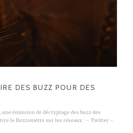
AIRE DES BUZZ POUR DES
, une émission de décryptage des buzz des
vre le Buzzomètre sur les réseaux : – Twitter –