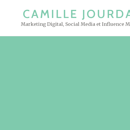
S
CAMILLE JOURD
k
i
Marketing Digital, Social Media et Influence 
p
t
o
c
o
n
t
e
n
t