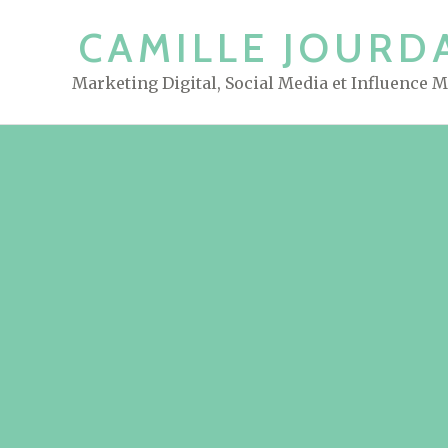
S
CAMILLE JOURD
k
i
Marketing Digital, Social Media et Influence 
p
t
o
c
o
n
t
e
n
t