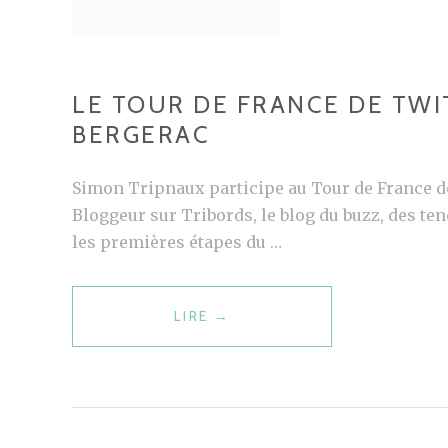
LE TOUR DE FRANCE DE TWI
BERGERAC
Simon Tripnaux participe au Tour de France de
Bloggeur sur Tribords, le blog du buzz, des 
les premières étapes du …
LIRE
L
→
E
T
O
U