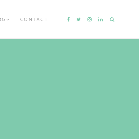
OG
E
CONTACT
X
P
A
N
D
C
H
I
L
D
M
E
N
U