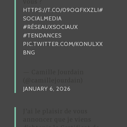
vous ?
T
HTTPS://T.CO/09OQFKXZLI
W
#
E
SOCIALMEDIA
E
#RÉSEAUXSOCIAUX
T
#TENDANCES
A
PIC.TWITTER.COM/KONULXX
V
BNG
E
C
L
— Camille Jourdain
I
(@camillejourdain)
K
JANUARY 6, 2026
E
A
B
J’ai le plaisir de vous
I
annoncer que je viens
R