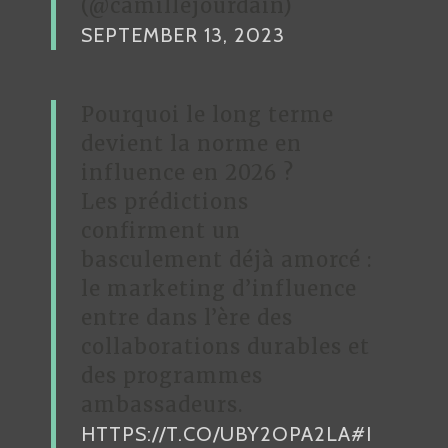
(@camillejourdain)
SEPTEMBER 13, 2023
Pourquoi le long terme
devient la norme en
influence en 2026 ?
Les prédictions
confirment un
basculement déjà amorcé :
le marketing d’influence
entre dans l’ère des
collaborations durables et
des programmes
ambassadeurs.
HTTPS://T.CO/UBY2OPA2LA
#I