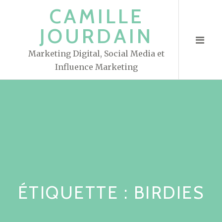
S
CAMILLE
k
JOURDAIN
i
p
Marketing Digital, Social Media et
t
Influence Marketing
o
c
o
n
t
e
n
t
ÉTIQUETTE : BIRDIES