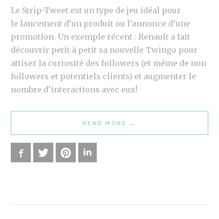
Le Strip-Tweet est un type de jeu idéal pour
le lancement d’un produit ou l’annonce d’une
promotion. Un exemple récent : Renault a fait
découvrir petit à petit sa nouvelle Twingo pour
attiser la curiosité des followers (et même de non
followers et potentiels clients) et augmenter le
nombre d’interactions avec eux!
READ MORE
“
→
O
U
Facebook
Twitter
Pinterest
LinkedIn
T
I
L
:
O