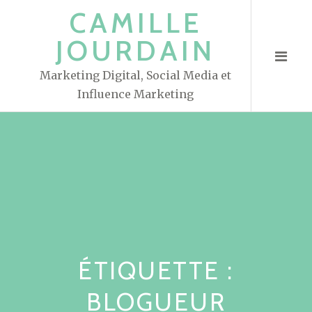
S
CAMILLE
k
JOURDAIN
i
p
Marketing Digital, Social Media et
t
Influence Marketing
o
c
o
n
t
e
n
t
ÉTIQUETTE :
BLOGUEUR