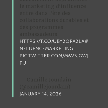
le marketing d’influence
entre dans l’ère des
collaborations durables et
des programmes
ambassadeurs.
HTTPS://T.CO/UBY2OPA2LA
#I
NFLUENCEMARKETING
PIC.TWITTER.COM/M6V3JGWJ
PU
— Camille Jourdain
(@camillejourdain)
JANUARY 14, 2026