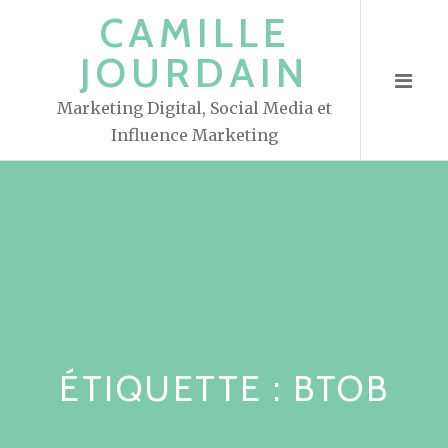
S
CAMILLE
k
JOURDAIN
i
p
Marketing Digital, Social Media et
t
Influence Marketing
o
c
o
n
t
e
n
t
ÉTIQUETTE : BTOB