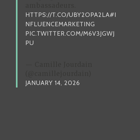
ambassadeurs.
HTTPS://T.CO/UBY2OPA2LA
#I
NFLUENCEMARKETING
PIC.TWITTER.COM/M6V3JGWJ
PU
— Camille Jourdain
(@camillejourdain)
JANUARY 14, 2026