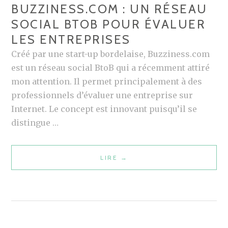
BUZZINESS.COM : UN RÉSEAU
SOCIAL BTOB POUR ÉVALUER
LES ENTREPRISES
Créé par une start-up bordelaise, Buzziness.com
est un réseau social BtoB qui a récemment attiré
mon attention. Il permet principalement à des
professionnels d’évaluer une entreprise sur
Internet. Le concept est innovant puisqu’il se
distingue …
LIRE
B
→
U
Z
Z
I
N