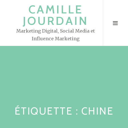
S
CAMILLE
k
JOURDAIN
i
p
Marketing Digital, Social Media et
t
Influence Marketing
o
c
o
n
t
e
n
t
ÉTIQUETTE : CHINE