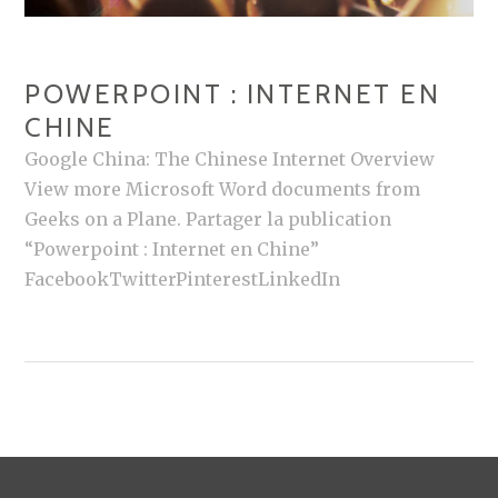
POWERPOINT : INTERNET EN
CHINE
Google China: The Chinese Internet Overview
View more Microsoft Word documents from
Geeks on a Plane. Partager la publication
“Powerpoint : Internet en Chine”
FacebookTwitterPinterestLinkedIn