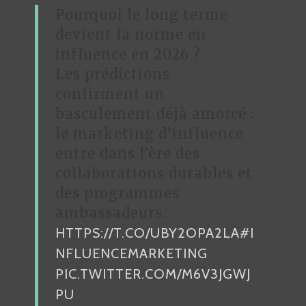
Pourquoi le long terme
devient la norme en
influence en 2026 ?
Les prédictions
confirment un
basculement déjà amorcé :
le marketing d’influence
entre dans l’ère des
collaborations durables et
des programmes
ambassadeurs.
HTTPS://T.CO/UBY2OPA2LA
#I
NFLUENCEMARKETING
PIC.TWITTER.COM/M6V3JGWJ
PU