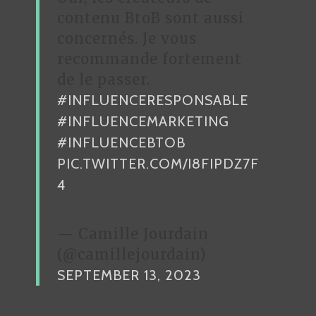
contenu BtoB sont aussi
concernés. Je vous
recommande fortement
de le passer.
#INFLUENCERESPONSABLE
#INFLUENCEMARKETING
#INFLUENCEBTOB
PIC.TWITTER.COM/I8FIPDZ7F
4
— Camille Jourdain
(@camillejourdain)
SEPTEMBER 13, 2023