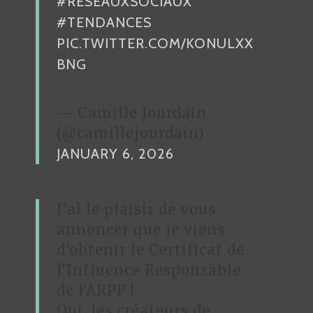
#RÉSEAUXSOCIAUX
#TENDANCES
PIC.TWITTER.COM/KONULXX
BNG
— Camille Jourdain
(@camillejourdain)
JANUARY 6, 2026
J’ai le plaisir de vous
annoncer que je viens
d'obtenir le Certificat de
l'Influence Responsable
de l'ARPP !
Oui, les créateurs de