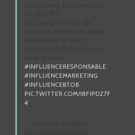
R
l'Influence Responsable
de l'ARPP !
Oui, les créateurs de
contenu BtoB sont aussi
concernés. Je vous
recommande fortement
de le passer.
#INFLUENCERESPONSABLE
#INFLUENCEMARKETING
#INFLUENCEBTOB
PIC.TWITTER.COM/I8FIPDZ7F
4
— Camille Jourdain
(@camillejourdain)