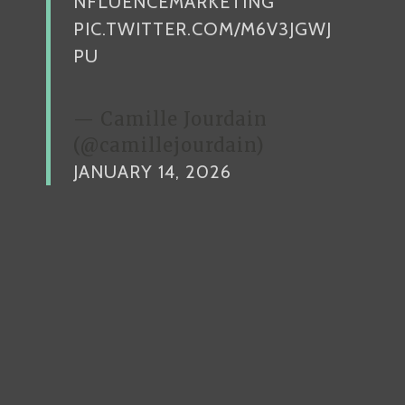
NFLUENCEMARKETING
PIC.TWITTER.COM/M6V3JGWJ
PU
— Camille Jourdain
(@camillejourdain)
JANUARY 14, 2026