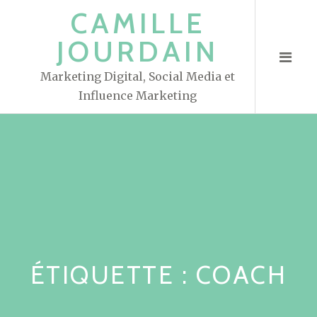
S
CAMILLE
k
JOURDAIN
i
p
Marketing Digital, Social Media et
t
Influence Marketing
o
c
o
n
t
e
n
t
ÉTIQUETTE : COACH