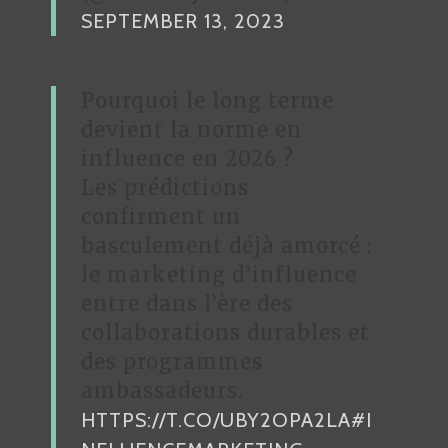
SEPTEMBER 13, 2023
Pourquoi le long terme
devient la norme en
influence en 2026 ?
Les prédictions
confirment un
basculement déjà amorcé :
le marketing d’influence
entre dans l’ère des
collaborations durables et
des programmes
ambassadeurs.
HTTPS://T.CO/UBY2OPA2LA
#I