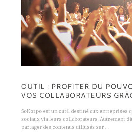
OUTIL : PROFITER DU POU
VOS COLLABORATEURS GRÂ
SoKorpo est un outil destiné aux entreprises q
sociaux via leurs collaborateurs. Autrement dit, 
partager des contenus diffusés sur …