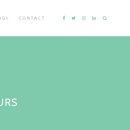
OG
E
CONTACT
X
P
A
N
D
C
H
I
L
D
M
E
N
U
URS