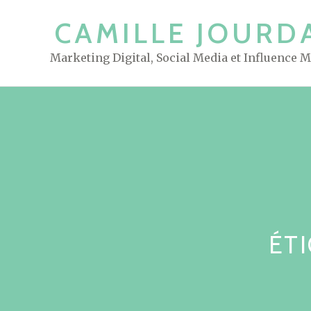
S
CAMILLE JOURD
k
i
Marketing Digital, Social Media et Influence 
p
t
o
c
o
n
t
e
n
t
ÉT