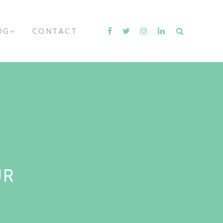
OG
E
CONTACT
X
P
A
N
D
C
H
I
L
D
M
E
N
U
UR