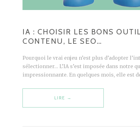
IA : CHOISIR LES BONS OUT
CONTENU, LE SEO…
Pourquoi le vrai enjeu n’est plus d’adopter l’int
sélectionner… L’IA s’est imposée dans notre q
impressionnante. En quelques mois, elle est de
LIRE
I
→
A
:
C
H