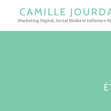
S
CAMILLE JOURD
k
i
Marketing Digital, Social Media et Influence 
p
t
o
c
o
n
t
e
n
t
É