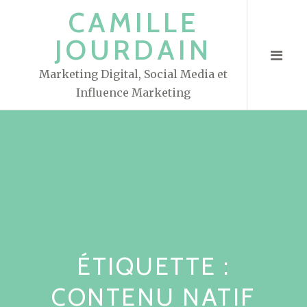
S
CAMILLE
k
JOURDAIN
i
p
Marketing Digital, Social Media et
t
Influence Marketing
o
c
o
n
t
e
n
t
ÉTIQUETTE :
CONTENU NATIF