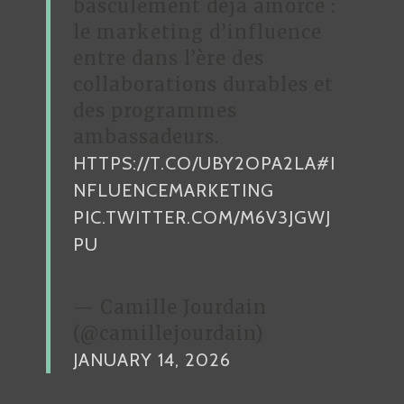
basculement déjà amorcé :
le marketing d’influence
entre dans l’ère des
collaborations durables et
des programmes
ambassadeurs.
HTTPS://T.CO/UBY2OPA2LA
#I
NFLUENCEMARKETING
PIC.TWITTER.COM/M6V3JGWJ
PU
— Camille Jourdain
(@camillejourdain)
JANUARY 14, 2026