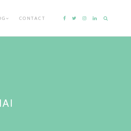
OG
E
CONTACT
X
P
A
N
D
C
H
I
L
D
M
E
N
U
NAI