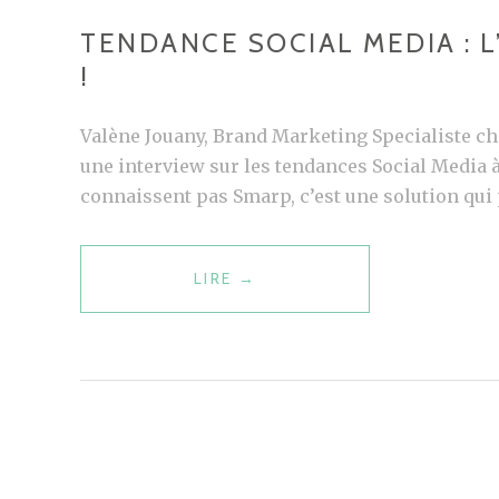
TENDANCE SOCIAL MEDIA : L
!
Valène Jouany, Brand Marketing Specialiste c
une interview sur les tendances Social Media à
connaissent pas Smarp, c’est une solution qui
LIRE
T
→
E
N
D
A
N
C
E