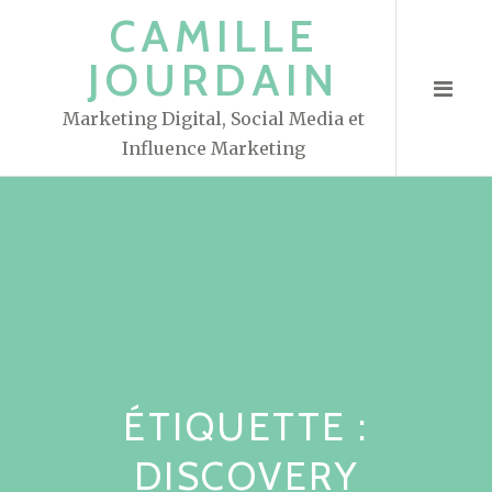
S
CAMILLE
k
JOURDAIN
i
p
Marketing Digital, Social Media et
t
Influence Marketing
o
c
o
n
t
e
n
t
ÉTIQUETTE :
DISCOVERY