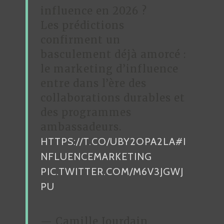
influence en 2026 ?
Les prédictions
confirment un
basculement déjà amorcé :
le marketing d’influence
entre dans l’ère des
collaborations durables et
des programmes
ambassadeurs.
HTTPS://T.CO/UBY2OPA2LA
#I
NFLUENCEMARKETING
PIC.TWITTER.COM/M6V3JGWJ
PU
— Camille Jourdain