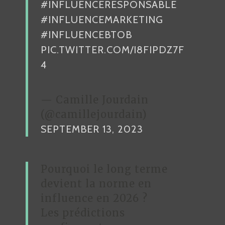
#INFLUENCERESPONSABLE
P
R
#INFLUENCEMARKETING
E
#INFLUENCEBTOB
N
PIC.TWITTER.COM/I8FIPDZ7F
E
4
U
R
— Camille Jourdain
S
(@camillejourdain)
SEPTEMBER 13, 2023
Pourquoi le long terme
devient la norme en
influence en 2026 ?
Les prédictions