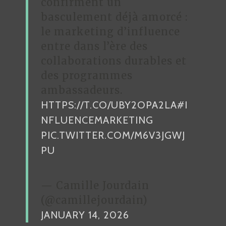
confirment un
basculement déjà amorcé :
le marketing d’influence
entre dans l’ère des
collaborations durables et
des programmes
ambassadeurs.
HTTPS://T.CO/UBY2OPA2LA
#I
NFLUENCEMARKETING
PIC.TWITTER.COM/M6V3JGWJ
PU
— Camille Jourdain
(@camillejourdain)
JANUARY 14, 2026