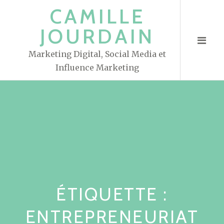
S
CAMILLE
k
JOURDAIN
i
p
Marketing Digital, Social Media et
t
Influence Marketing
o
c
o
n
t
e
n
t
ÉTIQUETTE :
ENTREPRENEURIAT