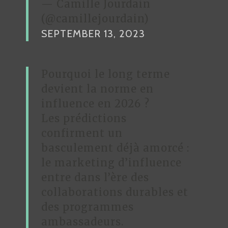
— Camille Jourdain
(@camillejourdain)
SEPTEMBER 13, 2023
Pourquoi le long terme
devient la norme en
influence en 2026 ?
Les prédictions
confirment un
basculement déjà amorcé :
le marketing d’influence
entre dans l’ère des
collaborations durables et
des programmes
ambassadeurs.