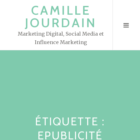
S
CAMILLE
k
JOURDAIN
i
p
Marketing Digital, Social Media et
t
Influence Marketing
o
c
o
n
t
e
n
t
ÉTIQUETTE :
EPUBLICITÉ