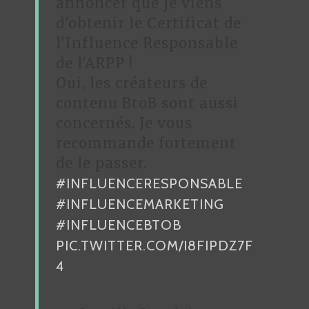
annoncer que je viens
d'obtenir le Certificat de
l'Influence Responsable
de l'ARPP !
Oui, les créateurs de
contenu BtoB sont aussi
concernés. Je vous
recommande fortement
de le passer.
#INFLUENCERESPONSABLE
#INFLUENCEMARKETING
#INFLUENCEBTOB
PIC.TWITTER.COM/I8FIPDZ7F
4