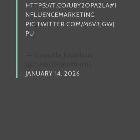
HTTPS://T.CO/UBY2OPA2LA
#I
NFLUENCEMARKETING
PIC.TWITTER.COM/M6V3JGWJ
PU
— Camille Jourdain
(@camillejourdain)
JANUARY 14, 2026