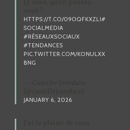
Et vous, qu'en pensez-
-
vous ?
1
HTTPS://T.CO/09OQFKXZLI
#
0
-
SOCIALMEDIA
0
#RÉSEAUXSOCIAUX
9
#TENDANCES
PIC.TWITTER.COM/KONULXX
BNG
— Camille Jourdain
(@camillejourdain)
JANUARY 6, 2026
J’ai le plaisir de vous