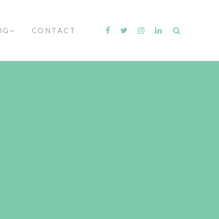
OG
E
CONTACT
X
P
A
N
D
C
H
I
L
D
M
E
N
U