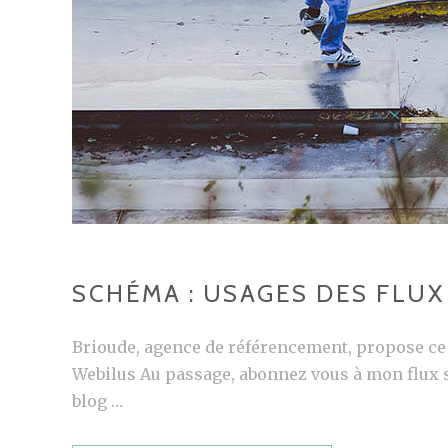
SCHÉMA : USAGES DES FLUX
Brioude, agence de référencement, propose ce 
Webilus Au passage, abonnez vous à mon flux si c
blog …