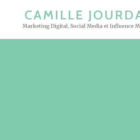
S
CAMILLE JOURD
k
i
Marketing Digital, Social Media et Influence 
p
t
o
c
o
n
t
e
n
t