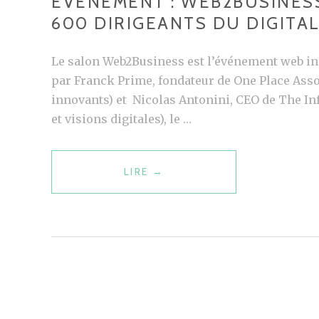
EVÉNEMENT : WEB2BUSINESS 
Q
600 DIRIGEANTS DU DIGITA
U
É
Le salon Web2Business est l’événement web in
L
par Franck Prime, fondateur de One Place Asso
’
innovants) et Nicolas Antonini, CEO de The In
É
et visions digitales), le …
V
É
N
LIRE
E
→
E
V
M
É
E
N
N
E
T
M
#
E
W
N