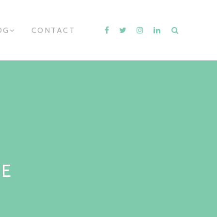
OG
E
CONTACT
X
P
A
N
D
C
H
I
L
D
M
E
N
U
ME