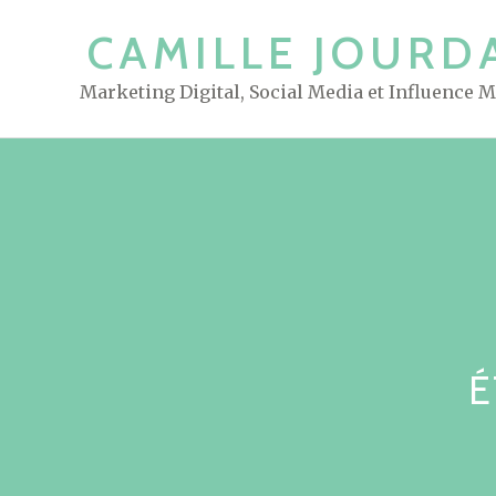
S
CAMILLE JOURD
k
i
Marketing Digital, Social Media et Influence 
p
t
o
c
o
n
t
e
n
t
É