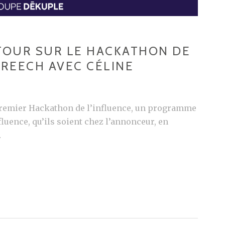
ETOUR SUR LE HACKATHON DE
 REECH AVEC CÉLINE
 premier Hackathon de l’influence, un programme
luence, qu’ils soient chez l’annonceur, en
…