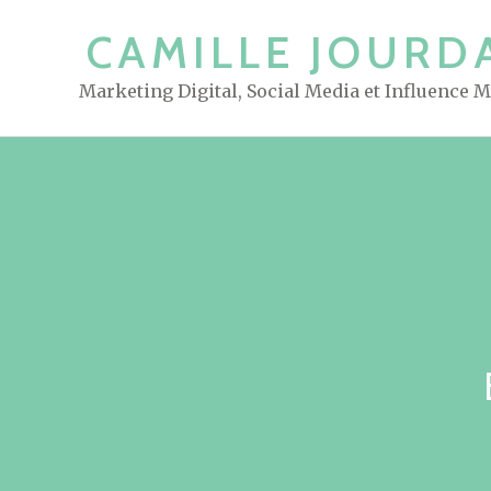
S
CAMILLE JOURD
k
i
Marketing Digital, Social Media et Influence 
p
t
o
c
o
n
t
e
n
t