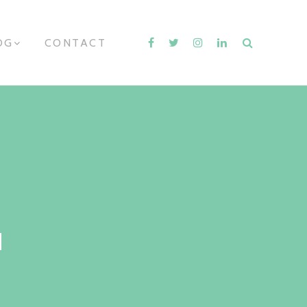
OG
E
CONTACT
X
P
A
N
D
C
H
I
L
D
M
E
N
U
N