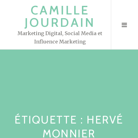
S
CAMILLE
k
JOURDAIN
i
p
Marketing Digital, Social Media et
t
Influence Marketing
o
c
o
n
t
e
n
t
ÉTIQUETTE : HERVÉ
MONNIER