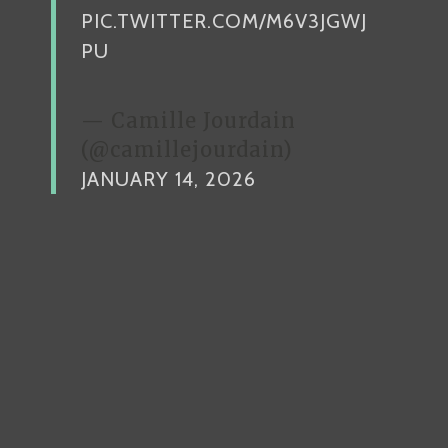
PIC.TWITTER.COM/M6V3JGWJ
PU
— Camille Jourdain
(@camillejourdain)
JANUARY 14, 2026