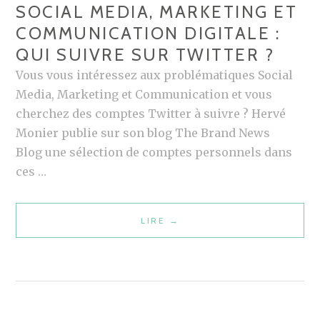
SOCIAL MEDIA, MARKETING ET
COMMUNICATION DIGITALE :
QUI SUIVRE SUR TWITTER ?
Vous vous intéressez aux problématiques Social
Media, Marketing et Communication et vous
cherchez des comptes Twitter à suivre ? Hervé
Monier publie sur son blog The Brand News
Blog une sélection de comptes personnels dans
ces …
LIRE
S
→
O
C
I
A
L