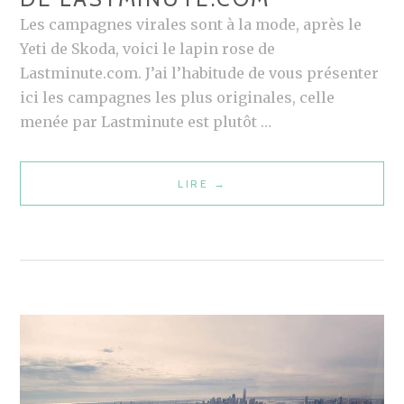
E
Les campagnes virales sont à la mode, après le
Z
Yeti de Skoda, voici le lapin rose de
L
Lastminute.com. J’ai l’habitude de vous présenter
E
ici les campagnes les plus originales, celle
S
menée par Lastminute est plutôt …
R
É
LIRE
C
→
S
A
E
M
A
P
U
A
X
G
S
N
O
E
C
V
I
I