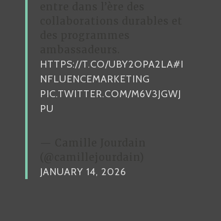
entre dans l’ère des
collaborations durables et
des programmes
ambassadeurs.
HTTPS://T.CO/UBY2OPA2LA
#I
NFLUENCEMARKETING
PIC.TWITTER.COM/M6V3JGWJ
PU
— Camille Jourdain
(@camillejourdain)
JANUARY 14, 2026