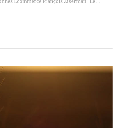
sonnes Ecommerce François Ziserman : Le …