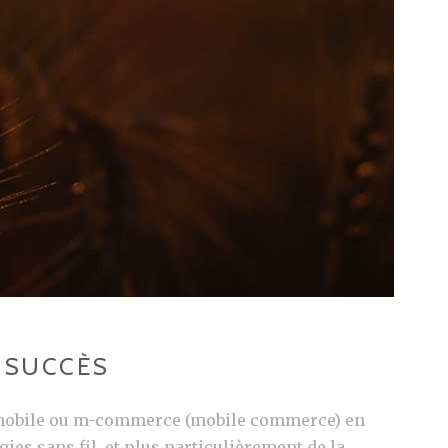
 SUCCÈS
mobile ou m-commerce (mobile commerce) en
gies sans fil, et plus particulièrement de la