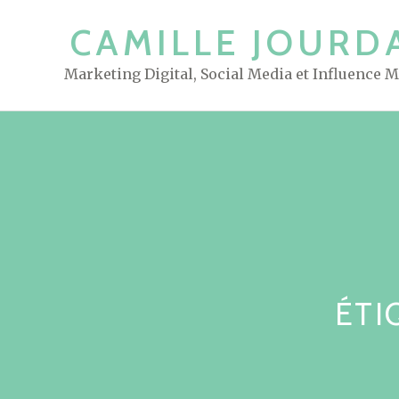
S
CAMILLE JOURD
k
i
Marketing Digital, Social Media et Influence 
p
t
o
c
o
n
t
e
n
t
ÉTI