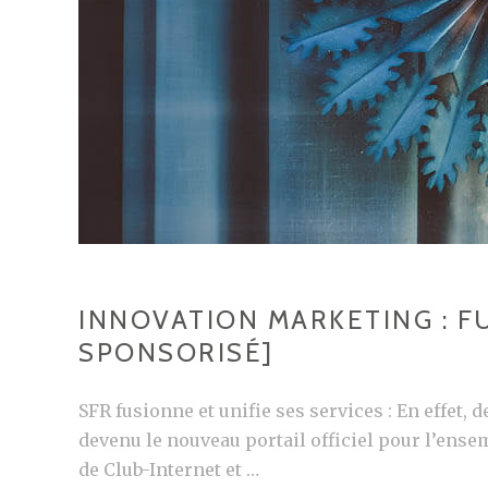
INNOVATION MARKETING : FU
SPONSORISÉ]
SFR fusionne et unifie ses services : En effet, d
devenu le nouveau portail officiel pour l’ense
de Club-Internet et …