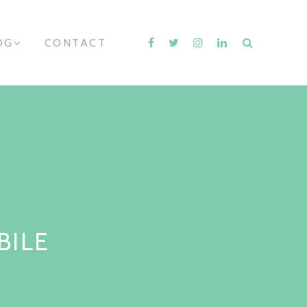
OG
E
CONTACT
X
P
A
N
D
C
H
I
L
D
M
E
N
U
BILE