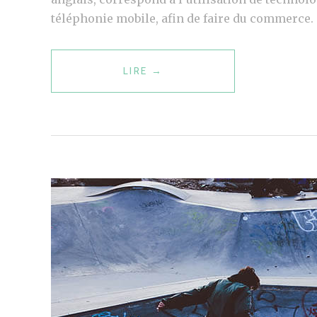
téléphonie mobile, afin de faire du commerce.
LIRE
M
→
-
C
O
M
M
E
R
C
E
:
L
E