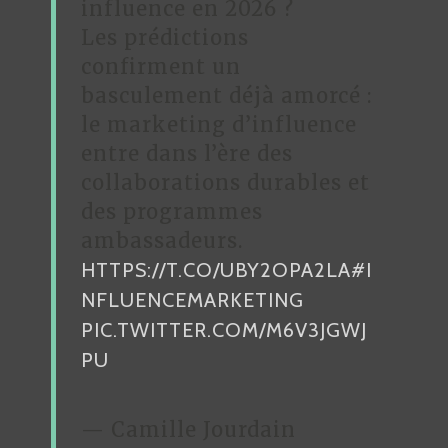
influence en 2026 ?
Les prédictions
confirment un
basculement déjà amorcé :
le marketing d’influence
entre dans l’ère des
collaborations durables et
des programmes
ambassadeurs.
HTTPS://T.CO/UBY2OPA2LA
#I
NFLUENCEMARKETING
PIC.TWITTER.COM/M6V3JGWJ
PU
— Camille Jourdain