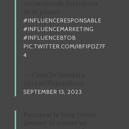
recommande fortement
de le passer.
#INFLUENCERESPONSABLE
#INFLUENCEMARKETING
#INFLUENCEBTOB
PIC.TWITTER.COM/I8FIPDZ7F
4
— Camille Jourdain
(@camillejourdain)
SEPTEMBER 13, 2023
Pourquoi le long terme
devient la norme en