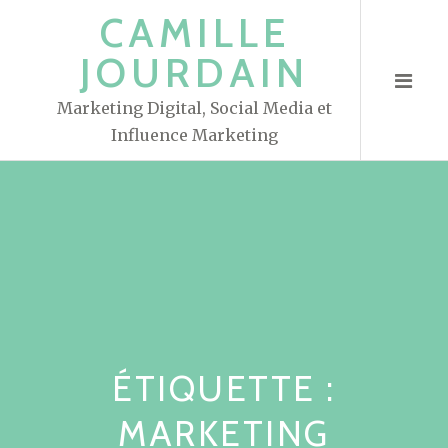
S
CAMILLE
k
JOURDAIN
i
p
Marketing Digital, Social Media et
t
Influence Marketing
o
c
o
n
t
e
n
t
ÉTIQUETTE :
MARKETING