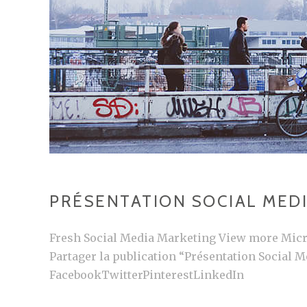
PRÉSENTATION SOCIAL MED
Fresh Social Media Marketing View more Micr
Partager la publication “Présentation Social 
FacebookTwitterPinterestLinkedIn