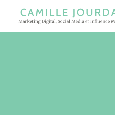
S
CAMILLE JOURD
k
i
Marketing Digital, Social Media et Influence 
p
t
o
c
o
n
t
e
n
t