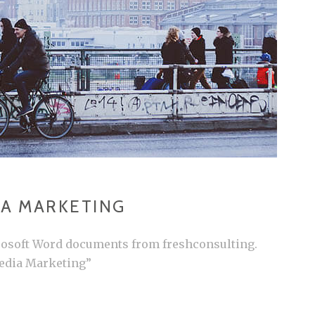
IA MARKETING
osoft Word documents from freshconsulting.
Media Marketing”