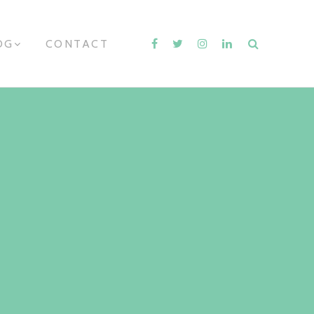
OG
E
CONTACT
X
P
A
N
D
C
H
I
L
D
M
E
N
U