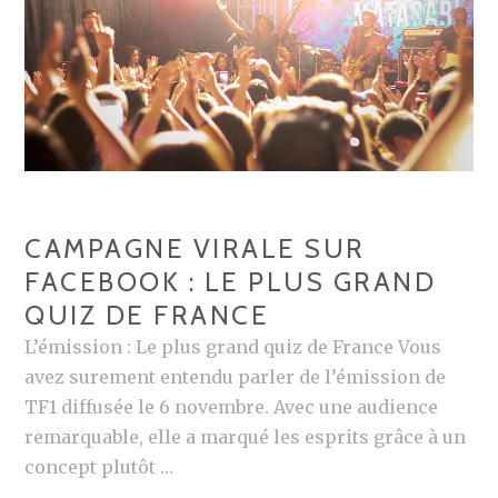
A
U
X
:
L
E
S
P
CAMPAGNE VIRALE SUR
A
FACEBOOK : LE PLUS GRAND
G
QUIZ DE FRANCE
E
S
L’émission : Le plus grand quiz de France Vous
F
avez surement entendu parler de l’émission de
A
TF1 diffusée le 6 novembre. Avec une audience
N
remarquable, elle a marqué les esprits grâce à un
S
concept plutôt …
U