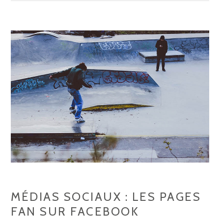
E
N
T
R
E
C
R
U
T
E
R
D
E
S
MÉDIAS SOCIAUX : LES PAGES
F
FAN SUR FACEBOOK
A