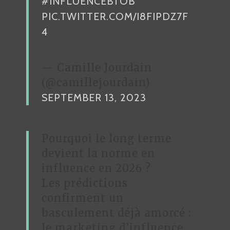
#INFLUENCEBTOB
PIC.TWITTER.COM/I8FIPDZ7F
4
— Camille Jourdain
(@camillejourdain)
SEPTEMBER 13, 2023
Pourquoi le long terme
devient la norme en
influence en 2026 ?
Les prédictions
confirment un
basculement déjà amorcé :
le marketing d’influence