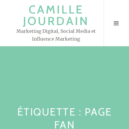
S
CAMILLE
k
JOURDAIN
i
p
Marketing Digital, Social Media et
t
Influence Marketing
o
c
o
n
t
e
n
t
ÉTIQUETTE : PAGE
FAN