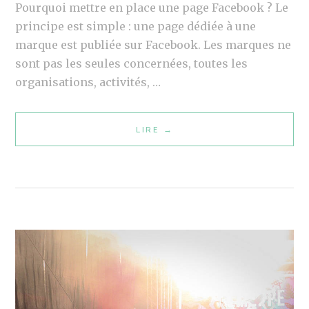
N
Pourquoi mettre en place une page Facebook ? Le
S
principe est simple : une page dédiée à une
S
marque est publiée sur Facebook. Les marques ne
U
sont pas les seules concernées, toutes les
R
organisations, activités, …
F
A
LIRE
M
→
C
É
E
D
B
I
O
A
O
S
K
S
?
O
C
I