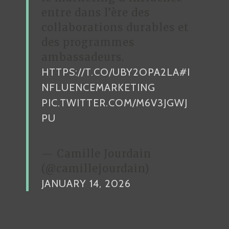
entre dans l’ère des
collaborations durables et
des programmes
ambassadeurs.
HTTPS://T.CO/UBY2OPA2LA
#I
NFLUENCEMARKETING
PIC.TWITTER.COM/M6V3JGWJ
PU
— Camille Jourdain
(@camillejourdain)
JANUARY 14, 2026