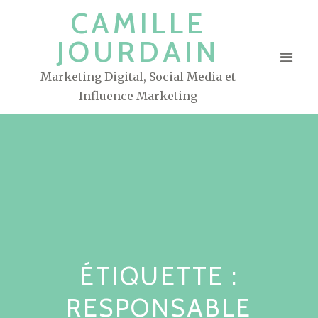
S
CAMILLE
k
JOURDAIN
i
p
Marketing Digital, Social Media et
t
Influence Marketing
o
c
o
n
t
e
n
t
ÉTIQUETTE :
RESPONSABLE