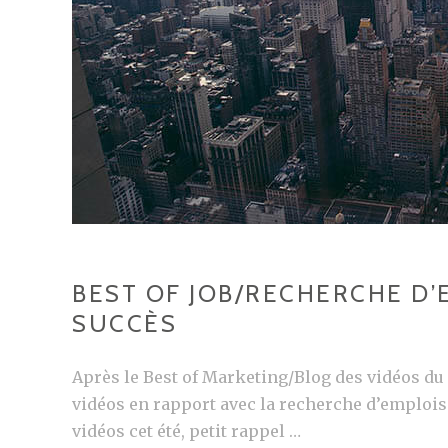
BEST OF JOB/RECHERCHE D’
SUCCÈS
Après le Best of Marketing/Blog des vidéos du 
vidéos en rapport avec la recherche d’emplois e
vidéos cet été, petit rappel …