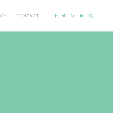
OG
E
CONTACT
X
P
A
N
D
C
H
I
L
D
M
E
N
U