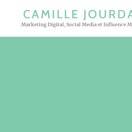
S
CAMILLE JOURD
k
i
Marketing Digital, Social Media et Influence 
p
t
o
c
o
n
t
e
n
t