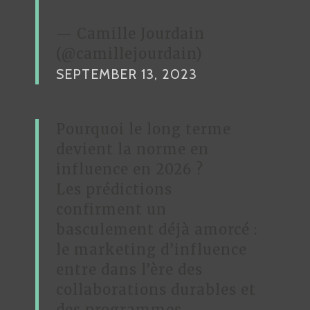
— Camille Jourdain
(@camillejourdain)
SEPTEMBER 13, 2023
Pourquoi le long terme
devient la norme en
influence en 2026 ?
Les prédictions
confirment un
basculement déjà amorcé :
le marketing d’influence
entre dans l’ère des
collaborations durables et
des programmes