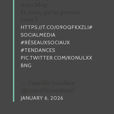
mon blog.
T
Et vous, qu'en pensez-
T
vous ?
E
HTTPS://T.CO/09OQFKXZLI
#
R
:
SOCIALMEDIA
C
#RÉSEAUXSOCIAUX
H
#TENDANCES
R
PIC.TWITTER.COM/KONULXX
I
BNG
S
T
O
— Camille Jourdain
P
(@camillejourdain)
H
JANUARY 6, 2026
E
G