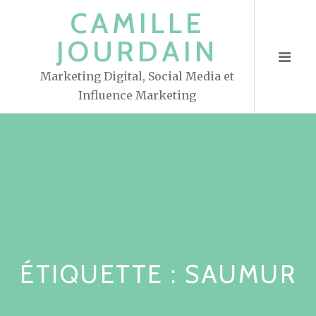
S
CAMILLE
k
JOURDAIN
i
p
Marketing Digital, Social Media et
t
Influence Marketing
o
c
o
n
t
e
n
t
ÉTIQUETTE : SAUMUR