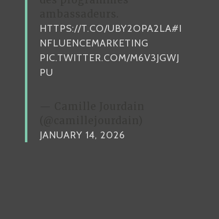
ambassadeurs.
HTTPS://T.CO/UBY2OPA2LA
#I
NFLUENCEMARKETING
PIC.TWITTER.COM/M6V3JGWJ
PU
— Camille Jourdain
(@camillejourdain)
JANUARY 14, 2026