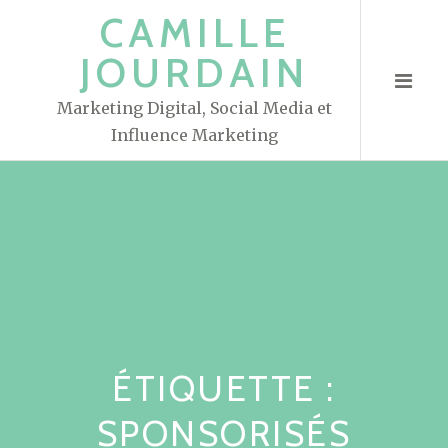
S
CAMILLE
k
JOURDAIN
i
p
Marketing Digital, Social Media et
t
Influence Marketing
o
c
o
n
t
e
n
t
ÉTIQUETTE :
SPONSORISÉS