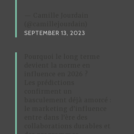
— Camille Jourdain
(@camillejourdain)
SEPTEMBER 13, 2023
Pourquoi le long terme
devient la norme en
influence en 2026 ?
Les prédictions
confirment un
basculement déjà amorcé :
le marketing d’influence
entre dans l’ère des
collaborations durables et