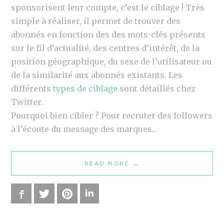
sponsorisent leur compte, c’est le ciblage ! Très
simple à réaliser, il permet de trouver des
abonnés en fonction des des mots-clés présents
sur le fil d’actualité, des centres d’intérêt, de la
position géographique, du sexe de l’utilisateur ou
de la similarité aux abonnés existants. Les
différents
types de ciblage
sont détaillés chez
Twitter.
Pourquoi bien cibler ? Pour recruter des followers
à l’écoute du message des marques…
READ MORE
“
→
I
N
Facebook
Twitter
Pinterest
LinkedIn
F
O