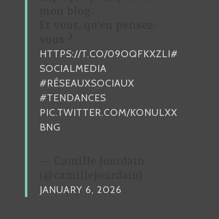
mon blog.
L
Et vous, qu'en pensez-
E
vous ?
S
HTTPS://T.CO/09OQFKXZLI
C
#
O
SOCIALMEDIA
M
#RÉSEAUXSOCIAUX
P
#TENDANCES
T
PIC.TWITTER.COM/KONULXX
E
BNG
S
S
P
— Camille Jourdain
O
(@camillejourdain)
N
JANUARY 6, 2026
S
O