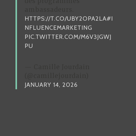
des programmes
ambassadeurs.
HTTPS://T.CO/UBY2OPA2LA
#I
NFLUENCEMARKETING
PIC.TWITTER.COM/M6V3JGWJ
PU
— Camille Jourdain
(@camillejourdain)
JANUARY 14, 2026