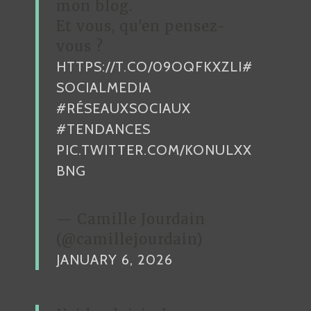
mon blog.
S
Et vous, qu'en pensez-
T
vous ?
I
HTTPS://T.CO/09OQFKXZLI
#
Q
U
SOCIALMEDIA
E
#RÉSEAUXSOCIAUX
S
#TENDANCES
S
PIC.TWITTER.COM/KONULXX
U
BNG
R
L
E
— Camille Jourdain
W
(@camillejourdain)
E
JANUARY 6, 2026
B
:
S