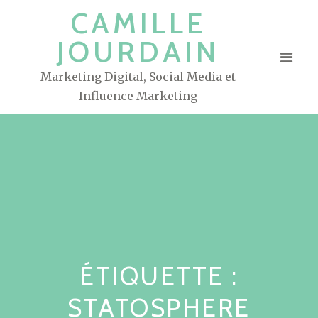
S
CAMILLE
k
JOURDAIN
i
p
Marketing Digital, Social Media et
t
Influence Marketing
o
c
o
n
t
e
n
t
ÉTIQUETTE :
STATOSPHERE