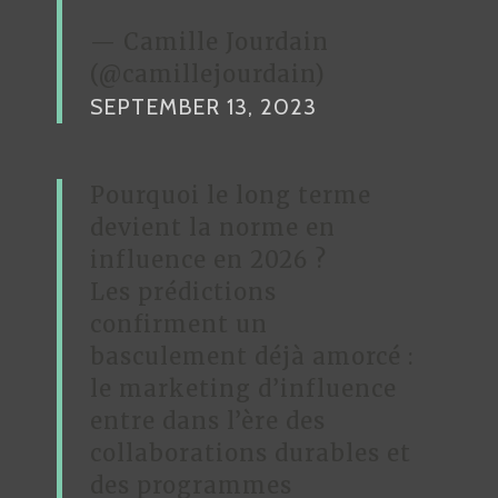
— Camille Jourdain
(@camillejourdain)
SEPTEMBER 13, 2023
Pourquoi le long terme
devient la norme en
influence en 2026 ?
Les prédictions
confirment un
basculement déjà amorcé :
le marketing d’influence
entre dans l’ère des
collaborations durables et
des programmes