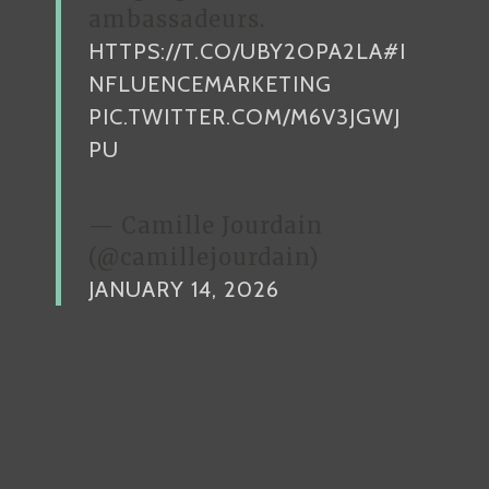
ambassadeurs.
HTTPS://T.CO/UBY2OPA2LA
#I
NFLUENCEMARKETING
PIC.TWITTER.COM/M6V3JGWJ
PU
— Camille Jourdain
(@camillejourdain)
JANUARY 14, 2026