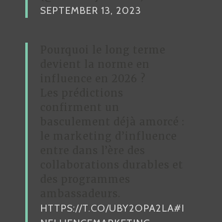
SEPTEMBER 13, 2023
Pourquoi le long terme
devient la norme en
influence en 2026 ?
Les prédictions
confirment un
basculement déjà amorcé :
le marketing d’influence
entre dans l’ère des
collaborations durables et
des programmes
ambassadeurs.
HTTPS://T.CO/UBY2OPA2LA
#I