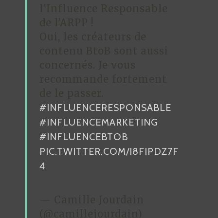
l'Influence Responsable
de l'ARPP !
Oui, les créateurs de
contenu BtoB sont aussi
concernés. Je vous
recommande fortement
de le passer.
#INFLUENCERESPONSABLE
#INFLUENCEMARKETING
#INFLUENCEBTOB
PIC.TWITTER.COM/I8FIPDZ7F
4
— Camille Jourdain
(@camillejourdain)