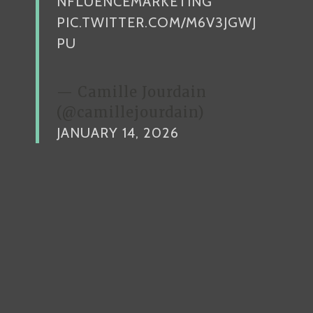
NFLUENCEMARKETING
PIC.TWITTER.COM/M6V3JGWJ
PU
— Camille Jourdain
(@camillejourdain)
JANUARY 14, 2026