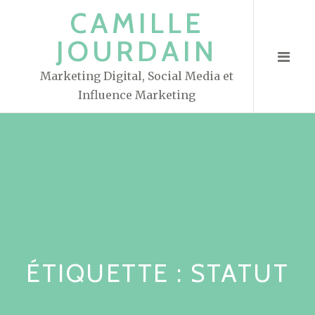
S
CAMILLE
k
JOURDAIN
i
p
Marketing Digital, Social Media et
t
Influence Marketing
o
c
o
n
t
e
n
t
ÉTIQUETTE : STATUT