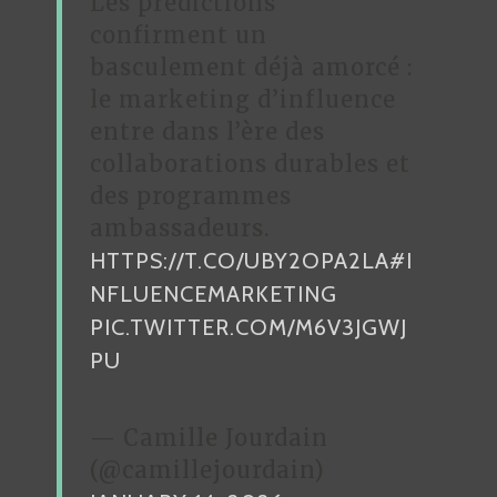
Les prédictions
confirment un
basculement déjà amorcé :
le marketing d’influence
entre dans l’ère des
collaborations durables et
des programmes
ambassadeurs.
HTTPS://T.CO/UBY2OPA2LA
#I
NFLUENCEMARKETING
PIC.TWITTER.COM/M6V3JGWJ
PU
— Camille Jourdain
(@camillejourdain)