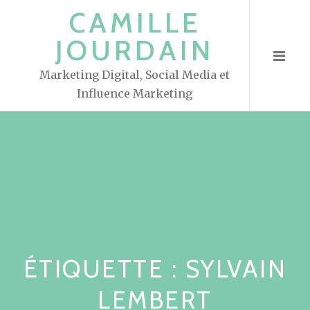
S
CAMILLE
k
JOURDAIN
i
p
Marketing Digital, Social Media et
t
Influence Marketing
o
c
o
n
t
e
n
t
ÉTIQUETTE : SYLVAIN
LEMBERT