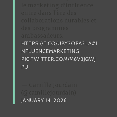
le marketing d’influence
entre dans l’ère des
collaborations durables et
des programmes
ambassadeurs.
HTTPS://T.CO/UBY2OPA2LA
#I
NFLUENCEMARKETING
PIC.TWITTER.COM/M6V3JGWJ
PU
— Camille Jourdain
(@camillejourdain)
JANUARY 14, 2026