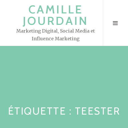
S
CAMILLE
k
JOURDAIN
i
p
Marketing Digital, Social Media et
t
Influence Marketing
o
c
o
n
t
e
n
t
ÉTIQUETTE : TEESTER