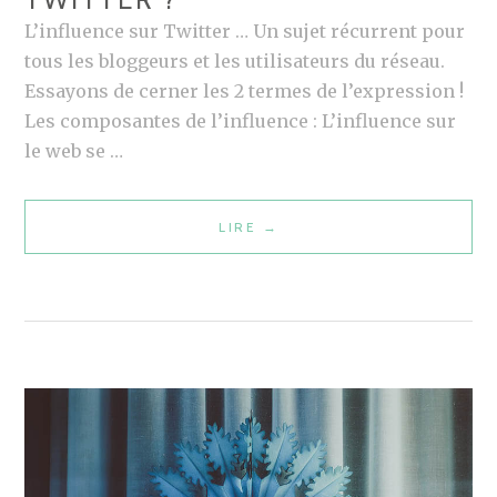
L
L’influence sur Twitter … Un sujet récurrent pour
L
tous les bloggeurs et les utilisateurs du réseau.
E
Essayons de cerner les 2 termes de l’expression !
S
Les composantes de l’influence : L’influence sur
U
le web se …
R
L
LIRE
M
→
E
É
W
D
E
I
B
A
?
S
S
O
C
I