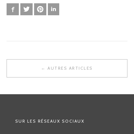
E
I
Facebook
Twitter
Pinterest
LinkedIn
L
L
E
–
T
W
E
← AUTRES ARTICLES
N
E
A
T
S
V
,
I
B
G
O
SUR LES RÉSEAUX SOCIAUX
O
A
K