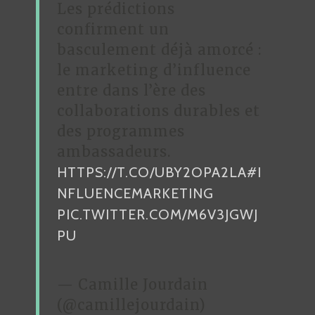
Les prédictions
confirment un
basculement déjà amorcé :
le marketing d’influence
entre dans l’ère des
collaborations durables et
des programmes
ambassadeurs.
HTTPS://T.CO/UBY2OPA2LA
#I
NFLUENCEMARKETING
PIC.TWITTER.COM/M6V3JGWJ
PU
— Camille Jourdain
(@camillejourdain)