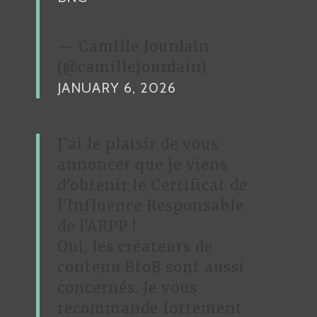
E
I
S
E
— Camille Jourdain
N
(@camillejourdain)
S
JANUARY 6, 2026
”
J’ai le plaisir de vous
annoncer que je viens
d'obtenir le Certificat de
l'Influence Responsable
de l'ARPP !
Oui, les créateurs de
contenu BtoB sont aussi
concernés. Je vous
recommande fortement