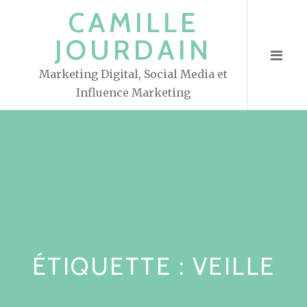
S
CAMILLE
k
JOURDAIN
i
p
Marketing Digital, Social Media et
t
Influence Marketing
o
c
o
n
t
e
n
t
ÉTIQUETTE : VEILLE