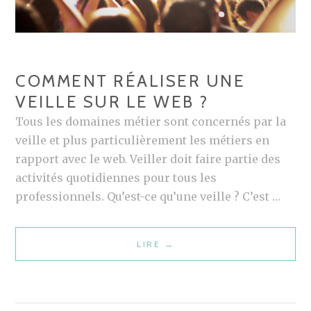
B
O
O
K
COMMENT RÉALISER UNE
M
VEILLE SUR LE WEB ?
A
R
Tous les domaines métier sont concernés par la
K
veille et plus particulièrement les métiers en
S
rapport avec le web. Veiller doit faire partie des
E
activités quotidiennes pour tous les
T
professionnels. Qu’est-ce qu’une veille ? C’est …
P
A
LIRE
C
→
R
O
T
M
A
M
G