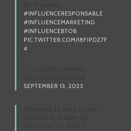
de le passer.
#INFLUENCERESPONSABLE
#INFLUENCEMARKETING
#INFLUENCEBTOB
PIC.TWITTER.COM/I8FIPDZ7F
4
— Camille Jourdain
(@camillejourdain)
SEPTEMBER 13, 2023
Pourquoi le long terme
devient la norme en
influence en 2026 ?