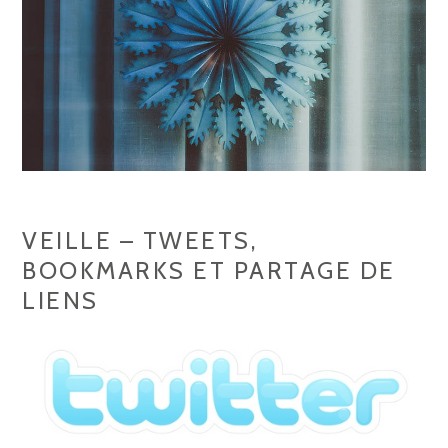
A
U
X
–
C
O
M
M
VEILLE – TWEETS,
E
BOOKMARKS ET PARTAGE DE
N
LIENS
T
M
E
S
U
R