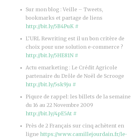
E
Sur mon blog : Veille – Tweets,
R
bookmarks et partage de liens
L
http://bit.ly/5B4PuK
#
’
I
L’URL Rewriting est il un bon critère de
N
choix pour une solution e-commerce ?
F
http://bit.ly/5HE81N
#
L
Actu emarketing : Le Crédit Agricole
U
partenaire du Drôle de Noël de Scrooge
E
http://bit.ly/5sk9ju
#
N
Piqure de rappel: les billets de la semaine
C
du 16 au 22 Novembre 2009
E
http://bit.ly/4pE5At
#
S
U
Près de 2 Français sur cinq achètent en
R
ligne
https://www.camillejourdain.fr/le-
T