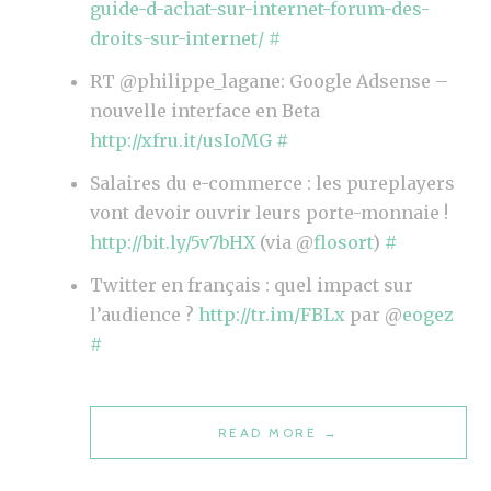
guide-d-achat-sur-internet-forum-des-
W
droits-sur-internet/
#
I
RT @philippe_lagane: Google Adsense –
T
nouvelle interface en Beta
T
http://xfru.it/usIoMG
#
E
R
Salaires du e-commerce : les pureplayers
?
vont devoir ouvrir leurs porte-monnaie !
http://bit.ly/5v7bHX
(via @
flosort
)
#
Twitter en français : quel impact sur
l’audience ?
http://tr.im/FBLx
par @
eogez
#
READ MORE
“
→
V