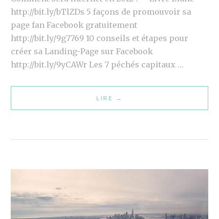
E
http://bit.ly/bTlZDs 5 façons de promouvoir sa
Z
page fan Facebook gratuitement
L
http://bit.ly/9g7769 10 conseils et étapes pour
E
créer sa Landing-Page sur Facebook
S
http://bit.ly/9yCAWr Les 7 péchés capitaux …
R
É
LIRE
1
→
S
0
E
L
A
I
U
E
X
N
S
S
O
T
C
W
I
I