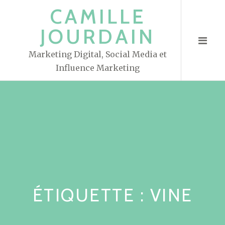
S
CAMILLE
k
JOURDAIN
i
p
Marketing Digital, Social Media et
t
Influence Marketing
o
c
o
n
t
e
n
t
ÉTIQUETTE : VINE