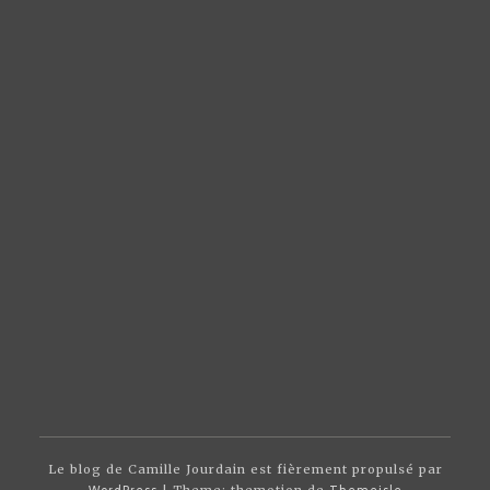
Le blog de Camille Jourdain est fièrement propulsé par
WordPress
| Theme: themotion de
Themeisle