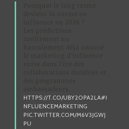
Pourquoi le long terme
devient la norme en
influence en 2026 ?
Les prédictions
confirment un
basculement déjà amorcé :
le marketing d’influence
entre dans l’ère des
collaborations durables et
des programmes
ambassadeurs.
HTTPS://T.CO/UBY2OPA2LA
#I
NFLUENCEMARKETING
PIC.TWITTER.COM/M6V3JGWJ
PU