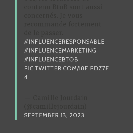
contenu BtoB sont aussi
concernés. Je vous
recommande fortement
de le passer.
#INFLUENCERESPONSABLE
#INFLUENCEMARKETING
#INFLUENCEBTOB
PIC.TWITTER.COM/I8FIPDZ7F
4
— Camille Jourdain
(@camillejourdain)
SEPTEMBER 13, 2023