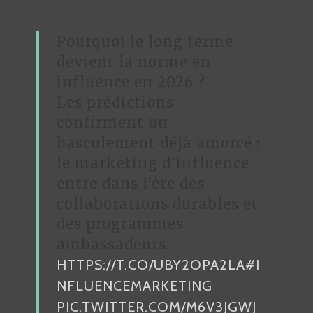
Pourquoi le long terme
devient la norme en
influence en 2026 ?
Les prédictions
confirment un
basculement déjà amorcé :
le marketing d’influence
entre dans l’ère des
collaborations durables et
des programmes
ambassadeurs.
HTTPS://T.CO/UBY2OPA2LA
#I
NFLUENCEMARKETING
PIC.TWITTER.COM/M6V3JGWJ