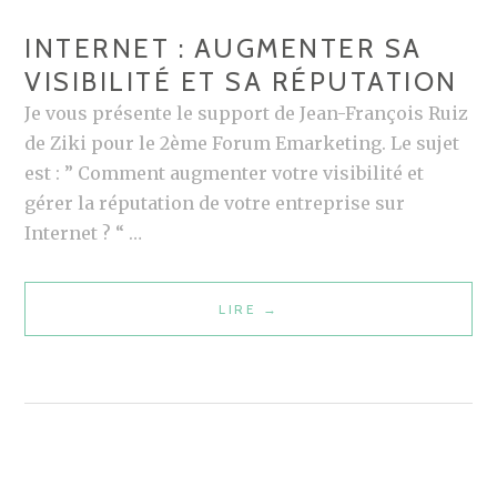
O
INTERNET : AUGMENTER SA
U
VISIBILITÉ ET SA RÉPUTATION
V
O
Je vous présente le support de Jean-François Ruiz
I
de Ziki pour le 2ème Forum Emarketing. Le sujet
R
est : ” Comment augmenter votre visibilité et
D
gérer la réputation de votre entreprise sur
E
Internet ? “ …
R
E
LIRE
I
→
C
N
O
T
M
E
M
R
A
N
N
E