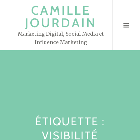
S
CAMILLE
k
JOURDAIN
i
p
Marketing Digital, Social Media et
t
Influence Marketing
o
c
o
n
t
e
n
t
ÉTIQUETTE :
VISIBILITÉ