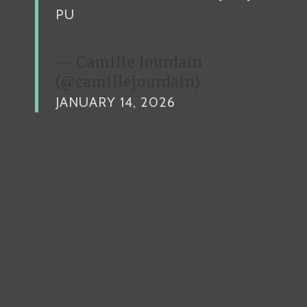
PU
— Camille Jourdain
(@camillejourdain)
JANUARY 14, 2026