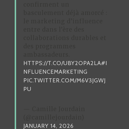
A
confirment un
L
basculement déjà amorcé :
le marketing d’influence
entre dans l’ère des
collaborations durables et
des programmes
ambassadeurs.
HTTPS://T.CO/UBY2OPA2LA
#I
NFLUENCEMARKETING
PIC.TWITTER.COM/M6V3JGWJ
PU
— Camille Jourdain
(@camillejourdain)
JANUARY 14, 2026