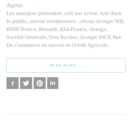
digital.
Les marques présentes, soit sur scène, soit dans
le public, seront nombreuses : citons Groupe SEB,
BMW France, Renault, AXA France, Orange,
Société Générale, Yves Rocher, Groupe SNCF, Rue
Du Commerce ou encore le Crédit Agricole.
READ MORE
“
→
E
V
Facebook
Twitter
Pinterest
LinkedIn
É
N
E
M
E
N