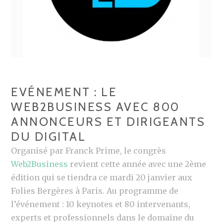
EVÉNEMENT : LE
WEB2BUSINESS AVEC 800
ANNONCEURS ET DIRIGEANTS
DU DIGITAL
Organisé par Franck Prime, le congrès
Web2Business
revient cette année avec une 2ème
édition qui se tiendra ce mardi 20 janvier aux
Folies Bergères à Paris. Au programme de
l’événement : 10 keynotes et 80 intervenants,
experts et professionnels dans le domaine du