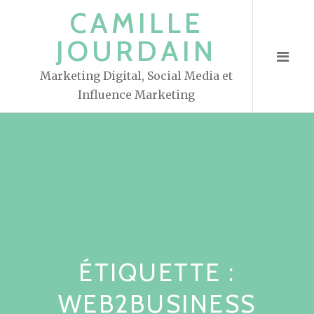
S
CAMILLE
k
JOURDAIN
i
p
Marketing Digital, Social Media et
t
Influence Marketing
o
c
o
n
t
e
n
t
ÉTIQUETTE :
WEB2BUSINESS