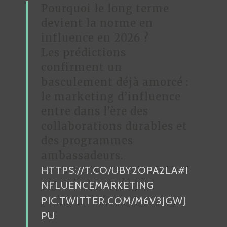
Pourquoi le long terme
devient la norme en
influence en 2026 ?
Les prédictions
confirment un
basculement déjà amorcé :
le marketing d’influence
entre dans l’ère des
collaborations durables et
des programmes
ambassadeurs.
HTTPS://T.CO/UBY2OPA2LA
#I
NFLUENCEMARKETING
PIC.TWITTER.COM/M6V3JGWJ
PU