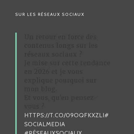
A
T
SUR LES RÉSEAUX SOCIAUX
I
O
Un retour en force des
N
contenus longs sur les
D
réseaux sociaux ?
Je mise sur cette tendance
E
en 2026 et je vous
L
explique pourquoi sur
’
mon blog.
A
Et vous, qu'en pensez-
R
vous ?
HTTPS://T.CO/09OQFKXZLI
#
T
SOCIALMEDIA
I
#RÉSEAUXSOCIAUX