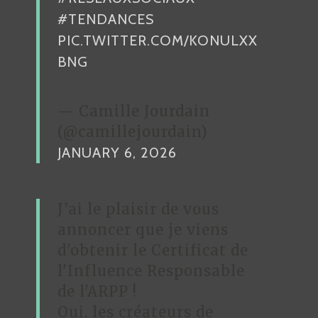
C
#TENDANCES
L
PIC.TWITTER.COM/KONULXX
E
BNG
— Camille Jourdain
(@camillejourdain)
JANUARY 6, 2026
J’ai le plaisir de vous
annoncer que je viens
d'obtenir le Certificat de
l'Influence Responsable
de l'ARPP !
Oui, les créateurs de