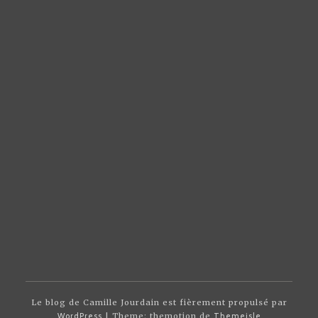
Le blog de Camille Jourdain est fièrement propulsé par
WordPress
| Theme: themotion de
Themeisle