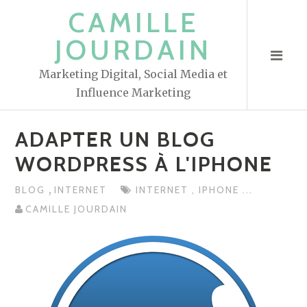
S
CAMILLE
k
JOURDAIN
i
p
Marketing Digital, Social Media et
t
Influence Marketing
o
c
ADAPTER UN BLOG
o
n
WORDPRESS À L'IPHONE
t
,
BLOG
INTERNET
INTERNET
,
IPHONE
...
e
CAMILLE JOURDAIN
n
t