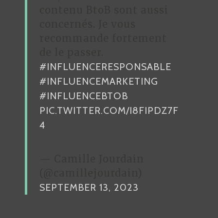
contenu BtoB sont aussi
concernés. Je vous
recommande fortement
de le passer.
#INFLUENCERESPONSABLE
#INFLUENCEMARKETING
#INFLUENCEBTOB
PIC.TWITTER.COM/I8FIPDZ7F
4
— Camille Jourdain
(@camillejourdain)
SEPTEMBER 13, 2023