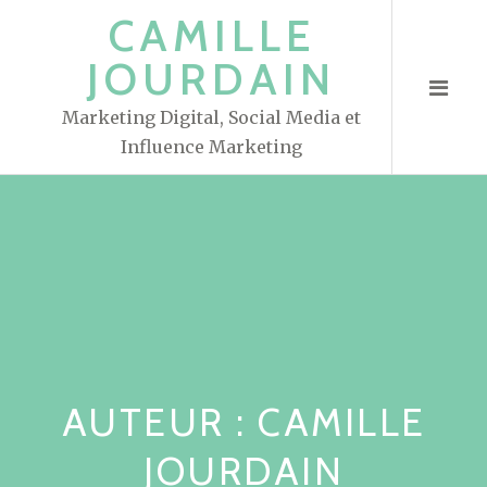
S
CAMILLE
k
JOURDAIN
i
p
Marketing Digital, Social Media et
t
Influence Marketing
o
c
o
n
t
e
n
t
AUTEUR :
CAMILLE
JOURDAIN