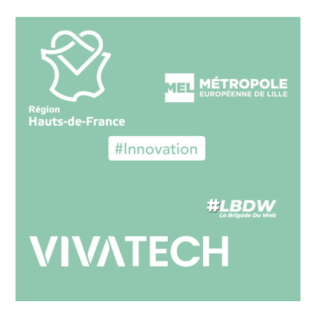
E
N
C
E
M
A
R
K
E
T
I
N
G
:
B
E
R