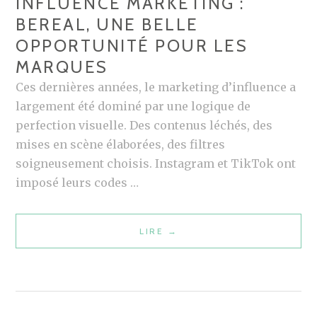
INFLUENCE MARKETING :
BEREAL, UNE BELLE
OPPORTUNITÉ POUR LES
MARQUES
Ces dernières années, le marketing d’influence a
largement été dominé par une logique de
perfection visuelle. Des contenus léchés, des
mises en scène élaborées, des filtres
soigneusement choisis. Instagram et TikTok ont
imposé leurs codes …
LIRE
I
→
N
F
L
U