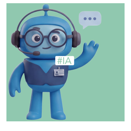
A
R
T
T
I
U
O
N
N
I
:
T
1
É
8
P
S
O
T
U
A
R
R
L
T
E
U
S
P
M
S
A
L
R