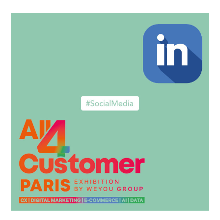
O
À
I
V
S
I
I
V
R
A
L
T
E
E
S
C
B
H
O
2
N
0
S
2
O
6
U
T
I
L