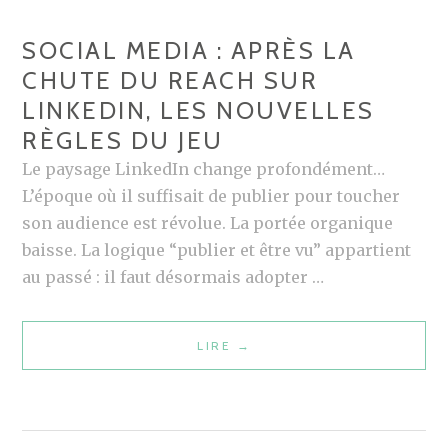
S
SOCIAL MEDIA : APRÈS LA
P
CHUTE DU REACH SUR
O
LINKEDIN, LES NOUVELLES
U
RÈGLES DU JEU
R
L
Le paysage LinkedIn change profondément…
E
L’époque où il suffisait de publier pour toucher
M
son audience est révolue. La portée organique
A
baisse. La logique “publier et être vu” appartient
R
au passé : il faut désormais adopter …
K
E
LIRE
S
→
T
O
I
C
N
I
G