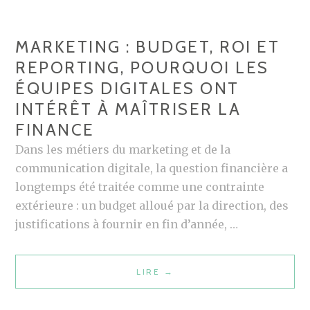
U
T
MARKETING : BUDGET, ROI ET
E
REPORTING, POURQUOI LES
D
ÉQUIPES DIGITALES ONT
U
INTÉRÊT À MAÎTRISER LA
R
E
FINANCE
A
Dans les métiers du marketing et de la
C
communication digitale, la question financière a
H
longtemps été traitée comme une contrainte
S
extérieure : un budget alloué par la direction, des
U
justifications à fournir en fin d’année, …
R
L
LIRE
M
→
I
A
N
R