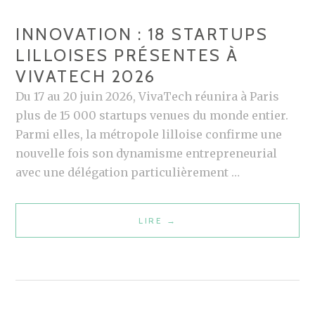
E
INNOVATION : 18 STARTUPS
A
LILLOISES PRÉSENTES À
L
VIVATECH 2026
,
U
Du 17 au 20 juin 2026, VivaTech réunira à Paris
N
plus de 15 000 startups venues du monde entier.
E
Parmi elles, la métropole lilloise confirme une
B
nouvelle fois son dynamisme entrepreneurial
E
avec une délégation particulièrement …
L
L
LIRE
I
→
E
N
O
N
P
O
P
V
O