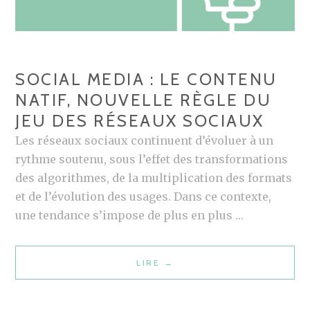
I
S
E
R
T
È
R
G
SOCIAL MEDIA : LE CONTENU
E
L
NATIF, NOUVELLE RÈGLE DU
P
E
JEU DES RÉSEAUX SOCIAUX
O
S
R
D
Les réseaux sociaux continuent d’évoluer à un
T
U
rythme soutenu, sous l’effet des transformations
I
J
des algorithmes, de la multiplication des formats
N
E
et de l’évolution des usages. Dans ce contexte,
G
U
une tendance s’impose de plus en plus …
,
P
LIRE
S
→
O
O
U
C
R