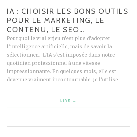
I
Q
IA : CHOISIR LES BONS OUTILS
L
U
POUR LE MARKETING, LE
L
E
CONTENU, LE SEO…
O
S
I
Pourquoi le vrai enjeu n’est plus d’adopter
S
l’intelligence artificielle, mais de savoir la
E
sélectionner… L’IA s’est imposée dans notre
S
quotidien professionnel à une vitesse
P
impressionnante. En quelques mois, elle est
R
devenue vraiment incontournable. Je l’utilise …
É
S
LIRE
I
→
E
A
N
:
T
C
E
H
S