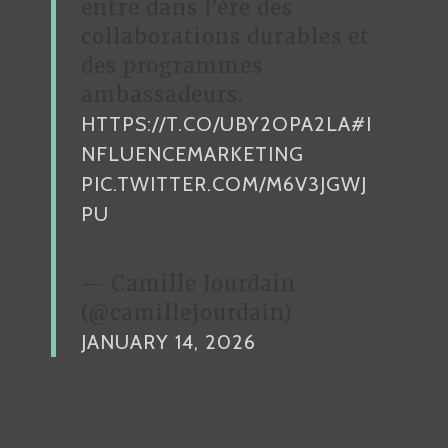
entre dans l’ère des
collaborations durables et
des programmes
ambassadeurs.
HTTPS://T.CO/UBY2OPA2LA
#I
NFLUENCEMARKETING
PIC.TWITTER.COM/M6V3JGWJ
PU
— Camille Jourdain
(@camillejourdain)
JANUARY 14, 2026