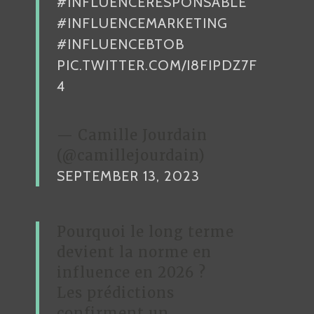
#INFLUENCERESPONSABLE
#INFLUENCEMARKETING
#INFLUENCEBTOB
PIC.TWITTER.COM/I8FIPDZ7F
4
— Camille Jourdain
(@camillejourdain)
SEPTEMBER 13, 2023
Pourquoi le long terme
devient la norme en
influence en 2026 ?
Les prédictions
confirment un