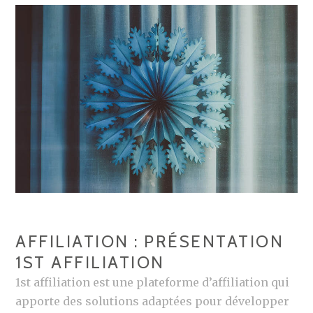
S
T
R
A
T
É
G
I
E
D
E
L
AFFILIATION : PRÉSENTATION
’
1ST AFFILIATION
A
F
1st affiliation est une plateforme d’affiliation qui
F
apporte des solutions adaptées pour développer