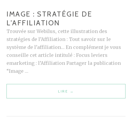
H
IMAGE : STRATÉGIE DE
D
L’AFFILIATION
E
B
Trouvée sur Webilus, cette illustration des
O
stratégies de l’Affiliation : Tout savoir sur le
U
système de l’affiliation… En complément je vous
L
conseille cet article intitulé : Focus leviers
A
emarketing : l’Affiliation Partager la publication
N
“Image …
G
E
LIRE
I
→
R
M
A
G
E
: