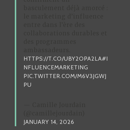
basculement déjà amorcé :
le marketing d’influence
entre dans l’ère des
collaborations durables et
des programmes
ambassadeurs.
HTTPS://T.CO/UBY2OPA2LA
#I
NFLUENCEMARKETING
PIC.TWITTER.COM/M6V3JGWJ
PU
— Camille Jourdain
(@camillejourdain)
JANUARY 14, 2026