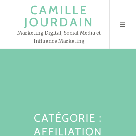
S
CAMILLE
k
JOURDAIN
i
p
Marketing Digital, Social Media et
t
Influence Marketing
o
c
o
n
t
e
n
t
CATÉGORIE :
AFFILIATION