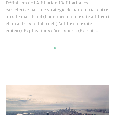
F
Définition de l’Affiliation L’Affiliation est
F
caractérisé par une stratégie de partenariat entre
I
un site marchand (l’annonceur ou le site affilieur)
L
et un autre site Internet (l’affilié ou le site
I
éditeur). Explications d’un expert : (Extrait …
A
T
LIRE
C
→
I
R
O
É
N
A
T
I
O
N
D
E