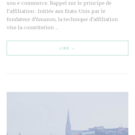
I
son e-commerce. Rappel sur le principe de
L
l’affiliation : Initiée aux Etats-Unis par le
I
fondateur d’Amazon, la technique d’affiliation
A
vise la constitution …
T
I
LIRE
A
→
O
F
N
F
I
L
I
A
T
I
O
N