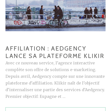
:
P
R
É
S
E
N
AFFILIATION : AEDGENCY
T
LANCE SA PLATEFORME KLIKIR
A
T
Avec ce nouveau service, l’agence interactive
I
complète son offre de solutions e-marketing.
O
Depuis avril, Aedgency compte sur une innovante
N
plateforme d’affiliation. Klikir naît de l’objectif
1
d’internaliser une partie des services d’Aedgency.
S
Premier objectif: Espagne et …
T
A