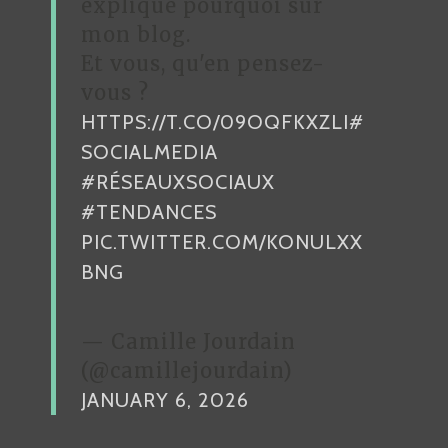
explique pourquoi sur
O
mon blog.
C
Et vous, qu'en pensez-
I
vous ?
A
HTTPS://T.CO/09OQFKXZLI
#
L
E
SOCIALMEDIA
:
#RÉSEAUXSOCIAUX
D
#TENDANCES
É
PIC.TWITTER.COM/KONULXX
C
BNG
O
U
V
— Camille Jourdain
E
(@camillejourdain)
R
JANUARY 6, 2026
T
E