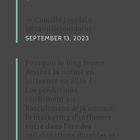
— Camille Jourdain
(@camillejourdain)
SEPTEMBER 13, 2023
Pourquoi le long terme
devient la norme en
influence en 2026 ?
Les prédictions
confirment un
basculement déjà amorcé :
le marketing d’influence
entre dans l’ère des
collaborations durables et