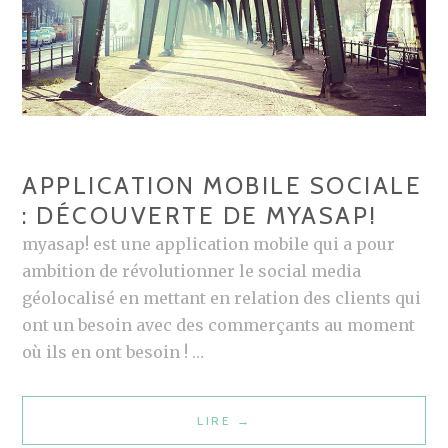
T
O
P
M
A
M
R
E
N
R
A
M
S
APPLICATION MOBILE SOCIALE
I
S
: DÉCOUVERTE DE MYASAP!
E
E
U
myasap! est une application mobile qui a pour
X
ambition de révolutionner le social media
A
géolocalisé en mettant en relation des clients qui
V
ont un besoin avec des commerçants au moment
E
où ils en ont besoin ! …
C
N
LIRE
A
→
O
P