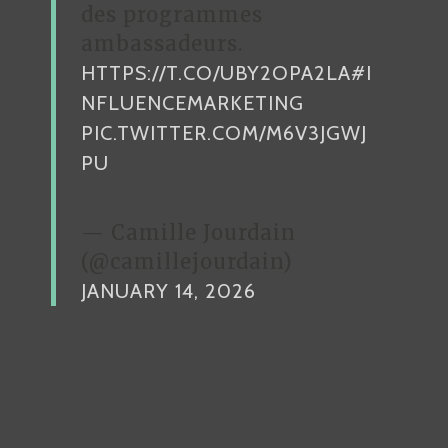
des programmes
ambassadeurs.
HTTPS://T.CO/UBY2OPA2LA
#I
NFLUENCEMARKETING
PIC.TWITTER.COM/M6V3JGWJ
PU
— Camille Jourdain
(@camillejourdain)
JANUARY 14, 2026