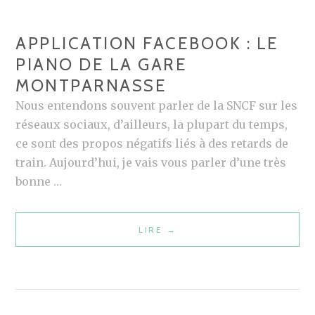
E
S
APPLICATION FACEBOOK : LE
O
PIANO DE LA GARE
C
MONTPARNASSE
I
A
Nous entendons souvent parler de la SNCF sur les
L
réseaux sociaux, d’ailleurs, la plupart du temps,
E
ce sont des propos négatifs liés à des retards de
:
train. Aujourd’hui, je vais vous parler d’une très
D
bonne …
É
C
LIRE
A
→
O
P
U
P
V
L
E
I
R