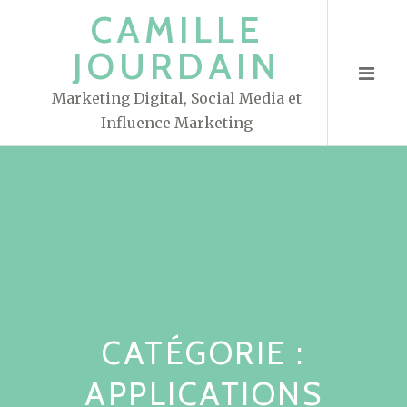
S
CAMILLE
k
JOURDAIN
i
p
Marketing Digital, Social Media et
t
Influence Marketing
o
c
o
n
t
e
n
t
CATÉGORIE :
APPLICATIONS