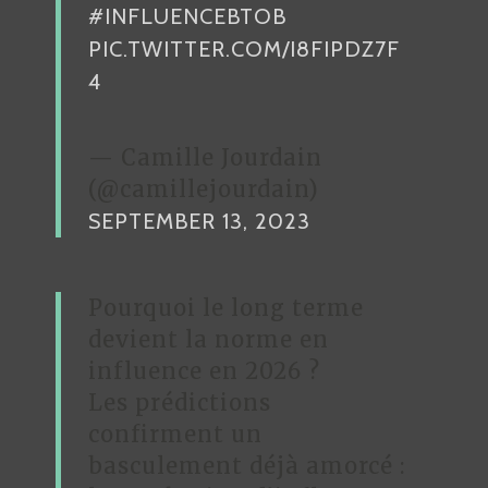
#INFLUENCEBTOB
PIC.TWITTER.COM/I8FIPDZ7F
4
— Camille Jourdain
(@camillejourdain)
SEPTEMBER 13, 2023
Pourquoi le long terme
devient la norme en
influence en 2026 ?
Les prédictions
confirment un
basculement déjà amorcé :