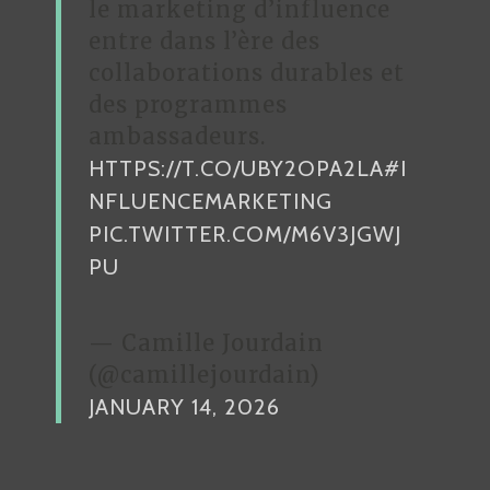
le marketing d’influence
entre dans l’ère des
collaborations durables et
des programmes
ambassadeurs.
HTTPS://T.CO/UBY2OPA2LA
#I
NFLUENCEMARKETING
PIC.TWITTER.COM/M6V3JGWJ
PU
— Camille Jourdain
(@camillejourdain)
JANUARY 14, 2026