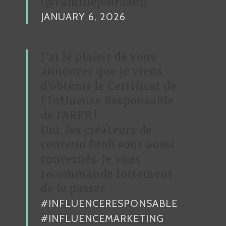
(@camillejourdain)
JANUARY 6, 2026
J’ai le plaisir de vous
annoncer que je viens
d'obtenir le Certificat de
l'Influence Responsable
de l'ARPP !
Oui, les créateurs de
contenu BtoB sont aussi
concernés. Je vous
recommande fortement
de le passer.
#INFLUENCERESPONSABLE
#INFLUENCEMARKETING