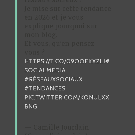
Je mise sur cette tendance
E
en 2026 et je vous
L
explique pourquoi sur
’
mon blog.
A
Et vous, qu'en pensez-
R
vous ?
HTTPS://T.CO/09OQFKXZLI
#
T
SOCIALMEDIA
I
#RÉSEAUXSOCIAUX
C
#TENDANCES
L
PIC.TWITTER.COM/KONULXX
E
BNG
— Camille Jourdain