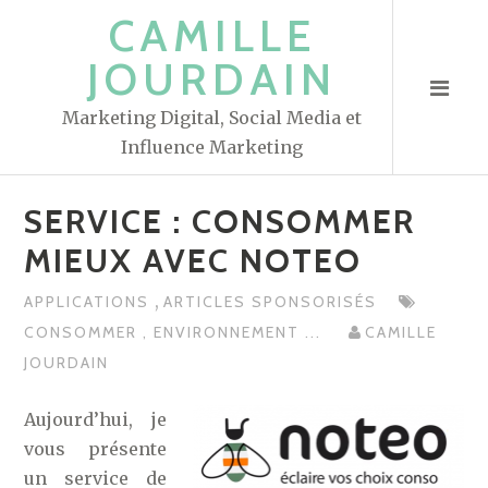
S
CAMILLE
k
JOURDAIN
i
p
Marketing Digital, Social Media et
t
Influence Marketing
o
c
SERVICE : CONSOMMER
o
n
MIEUX AVEC NOTEO
t
,
APPLICATIONS
ARTICLES SPONSORISÉS
e
CONSOMMER
,
ENVIRONNEMENT
...
CAMILLE
n
JOURDAIN
t
Aujourd’hui, je
vous présente
un service de