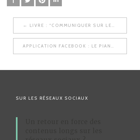
LIVRE : “COMMUNIQUER SUR LES RÉSEAUX SOCIAUX”
N
A
APPLICATION FACEBOOK : LE PIANO DE LA GARE MONTPARNASSE
V
I
G
A
T
SUR LES RÉSEAUX SOCIAUX
I
O
Un retour en force des
N
contenus longs sur les
D
réseaux sociaux ?