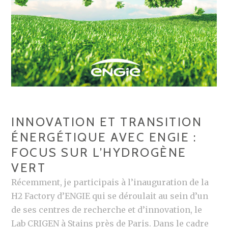
6
T
E
N
D
A
N
C
INNOVATION ET TRANSITION
E
ÉNERGÉTIQUE AVEC ENGIE :
S
FOCUS SUR L’HYDROGÈNE
E
VERT
N
2
Récemment, je participais à l’inauguration de la
0
H2 Factory d’ENGIE qui se déroulait au sein d’un
2
de ses centres de recherche et d’innovation, le
4
Lab CRIGEN à Stains près de Paris. Dans le cadre