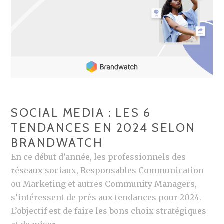
O
R
U
S
V
A
E
T
A
I
U
O
T
N
É
N
SOCIAL MEDIA : LES 6
S
E
TENDANCES EN 2024 SELON
D
L
BRANDWATCH
E
V
En ce début d’année, les professionnels des
I
réseaux sociaux, Responsables Communication
V
ou Marketing et autres Community Managers,
A
s’intéressent de près aux tendances pour 2024.
T
L’objectif est de faire les bons choix stratégiques
E