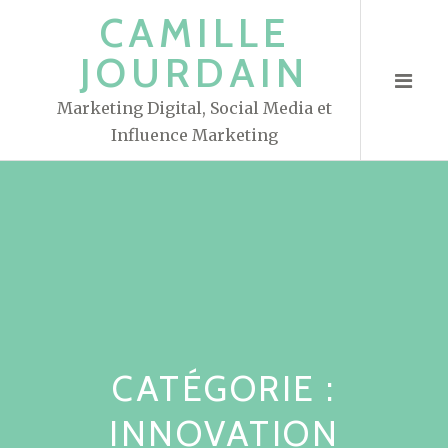
S
CAMILLE
k
JOURDAIN
i
p
Marketing Digital, Social Media et
t
Influence Marketing
o
c
o
n
t
e
n
t
CATÉGORIE :
INNOVATION