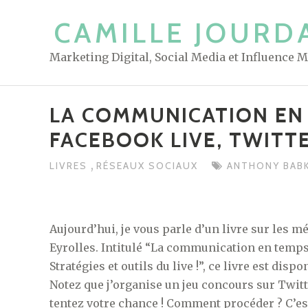
S
CAMILLE JOURD
k
i
Marketing Digital, Social Media et Influence 
p
t
o
LA COMMUNICATION EN 
c
FACEBOOK LIVE, TWITT
o
n
,
LIVRES
RÉSEAUX SOCIAUX
ANTHONY BAB
t
e
n
Aujourd’hui, je vous parle d’un livre sur les m
t
Eyrolles. Intitulé “La communication en temps
Stratégies et outils du live !”, ce livre est dis
Notez que j’organise un jeu concours sur Twitt
tentez votre chance ! Comment procéder ? C’est