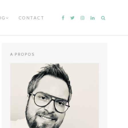
OG
E
CONTACT
X
P
A
N
D
C
H
A PROPOS
I
L
D
M
E
N
U