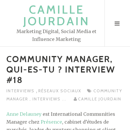
S
CAMILLE
k
JOURDAIN
i
p
Marketing Digital, Social Media et
t
Influence Marketing
o
c
COMMUNITY MANAGER,
o
n
QUI-ES-TU ? INTERVIEW
t
#18
e
n
,
INTERVIEWS
RÉSEAUX SOCIAUX
COMMUNITY
t
MANAGER
,
INTERVIEWS
...
CAMILLE JOURDAIN
Anne Delauney
est International Communities
Manager chez
Présence
, cabinet d’études de
marchés, leader du mystery shopping et client