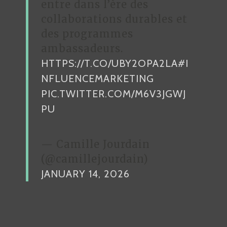
entre dans l’ère des
collaborations durables et
des programmes
ambassadeurs.
HTTPS://T.CO/UBY2OPA2LA
#I
NFLUENCEMARKETING
PIC.TWITTER.COM/M6V3JGWJ
PU
— Camille Jourdain
(@camillejourdain)
JANUARY 14, 2026