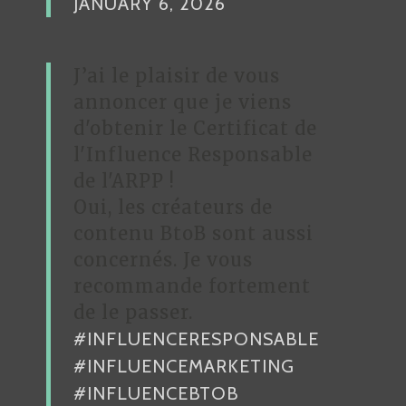
JANUARY 6, 2026
J’ai le plaisir de vous
annoncer que je viens
d'obtenir le Certificat de
l'Influence Responsable
de l'ARPP !
Oui, les créateurs de
contenu BtoB sont aussi
concernés. Je vous
recommande fortement
de le passer.
#INFLUENCERESPONSABLE
#INFLUENCEMARKETING
#INFLUENCEBTOB