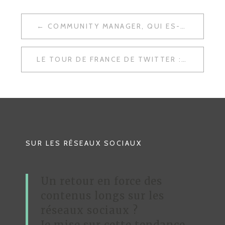
COMMUNITY MANAGER, QUI ES-TU ? – INTERVIEW #17
N
A
LE TOUR DE FRANCE DE TWITTER : DJIVAN MINASSIAN DE MARSEILLE
V
I
G
A
T
SUR LES RÉSEAUX SOCIAUX
I
O
Un retour en force des
N
contenus longs sur les
D
réseaux sociaux ?
Je mise sur cette tendance