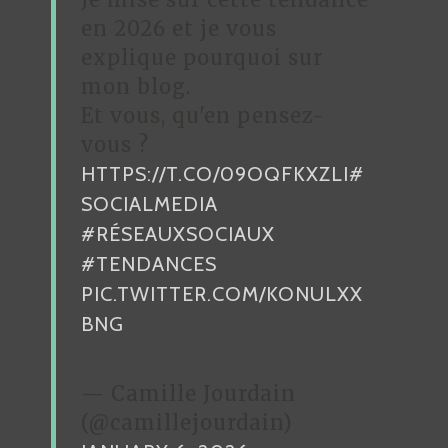
E
en 2026 et je vous
L
explique pourquoi sur
’
mon blog.
A
Et vous, qu'en pensez-
R
vous ?
HTTPS://T.CO/09OQFKXZLI
#
T
SOCIALMEDIA
I
#RÉSEAUXSOCIAUX
C
#TENDANCES
L
PIC.TWITTER.COM/KONULXX
E
BNG
— Camille Jourdain
(@camillejourdain)