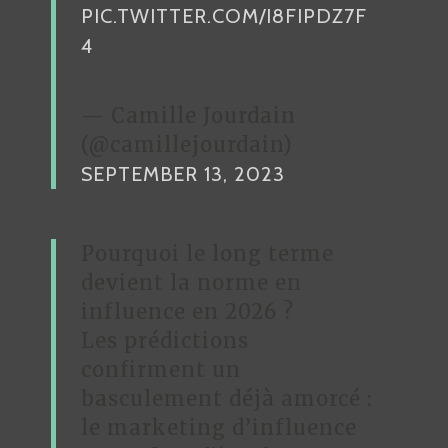
PIC.TWITTER.COM/I8FIPDZ7F
4
— Camille Jourdain
(@camillejourdain)
SEPTEMBER 13, 2023
Pourquoi le long terme
devient la norme en
influence en 2026 ?
Les prédictions
confirment un
basculement déjà amorcé :
le marketing d’influence