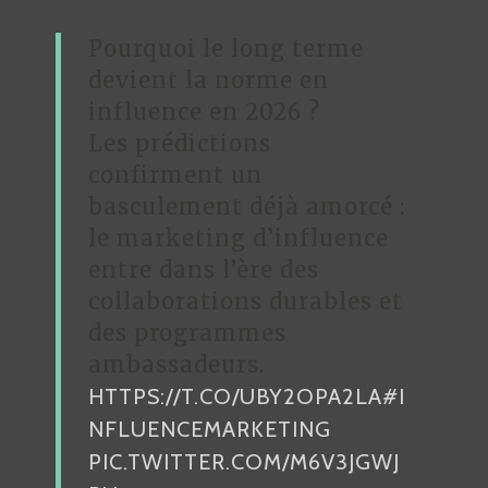
Pourquoi le long terme
devient la norme en
influence en 2026 ?
Les prédictions
confirment un
basculement déjà amorcé :
le marketing d’influence
entre dans l’ère des
collaborations durables et
des programmes
ambassadeurs.
HTTPS://T.CO/UBY2OPA2LA
#I
NFLUENCEMARKETING
PIC.TWITTER.COM/M6V3JGWJ