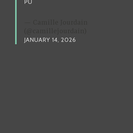
PU
— Camille Jourdain
(@camillejourdain)
JANUARY 14, 2026