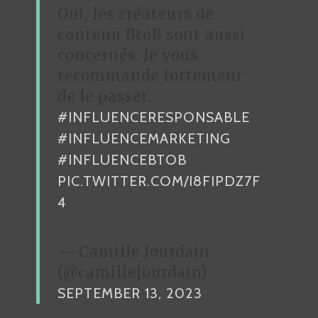
Oui, les créateurs de
contenu BtoB sont aussi
concernés. Je vous
recommande fortement
de le passer.
#INFLUENCERESPONSABLE
#INFLUENCEMARKETING
#INFLUENCEBTOB
PIC.TWITTER.COM/I8FIPDZ7F
4
— Camille Jourdain
(@camillejourdain)
SEPTEMBER 13, 2023