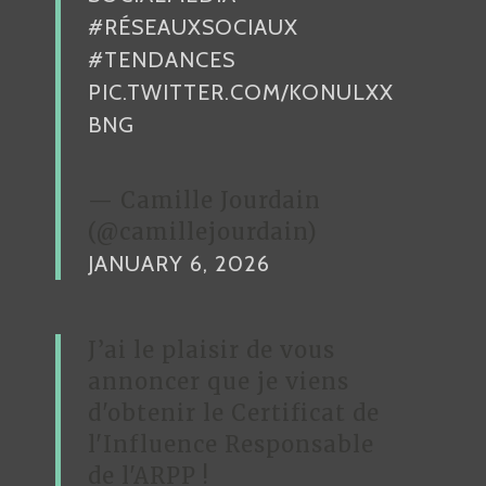
I
#RÉSEAUXSOCIAUX
C
#TENDANCES
L
PIC.TWITTER.COM/KONULXX
E
BNG
— Camille Jourdain
(@camillejourdain)
JANUARY 6, 2026
J’ai le plaisir de vous
annoncer que je viens
d'obtenir le Certificat de
l'Influence Responsable
de l'ARPP !