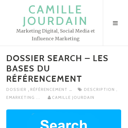
S
CAMILLE
k
JOURDAIN
i
p
Marketing Digital, Social Media et
t
Influence Marketing
o
c
DOSSIER SEARCH – LES
o
n
BASES DU
t
RÉFÉRENCEMENT
e
n
,
...
DOSSIER
RÉFÉRENCEMENT
DESCRIPTION
,
t
EMARKETING
...
CAMILLE JOURDAIN