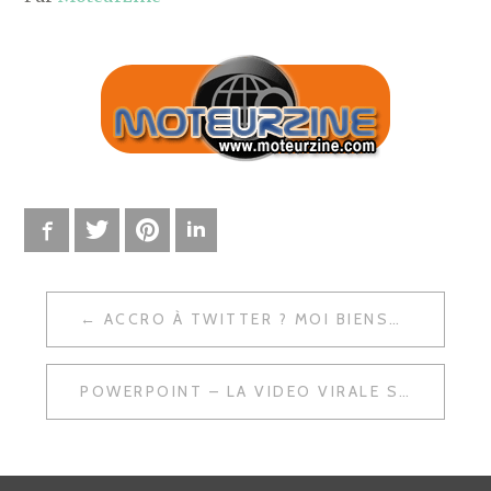
Facebook
Twitter
Pinterest
LinkedIn
ACCRO À TWITTER ? MOI BIENSUR QUE NON …
N
A
POWERPOINT – LA VIDEO VIRALE SELON PINKANOVA
V
I
G