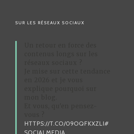
A
T
SUR LES RÉSEAUX SOCIAUX
I
O
Un retour en force des
N
contenus longs sur les
D
réseaux sociaux ?
Je mise sur cette tendance
E
en 2026 et je vous
L
explique pourquoi sur
’
mon blog.
A
Et vous, qu'en pensez-
R
vous ?
HTTPS://T.CO/09OQFKXZLI
#
T
SOCIALMEDIA